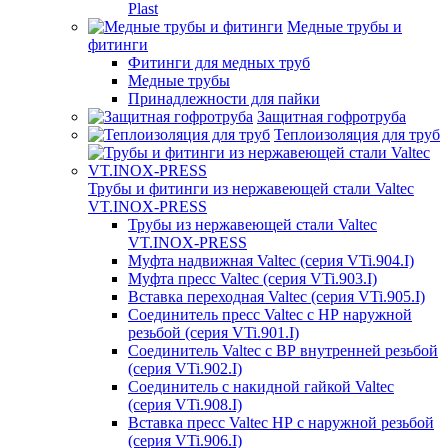
Plast
Медные трубы и
фитинги
Фитинги для медных труб
Медные трубы
Принадлежности для пайки
Защитная гофротруба
Теплоизоляция для труб
Трубы и фитинги из нержавеющей стали Valtec
VT.INOX-PRESS
Трубы из нержавеющей стали Valtec
VT.INOX-PRESS
Муфта надвижная Valtec (серия VTi.904.I)
Муфта пресс Valtec (серия VTi.903.I)
Вставка переходная Valtec (серия VTi.905.I)
Соединитель пресс Valtec с НР наружной
резьбой (серия VTi.901.I)
Соединитель Valtec с ВР внутренней резьбой
(серия VTi.902.I)
Соединитель с накидной гайкой Valtec
(серия VTi.908.I)
Вставка пресс Valtec НР с наружной резьбой
(серия VTi.906.I)