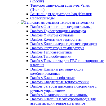
(Россия)
Терморегулирующая арматура Valtec
(Италия)
Вентили для радиаторов Itap (Италия)
Сервоприводы
Тепловая автоматика
Danfoss Фитинги присоединительные
Danfoss Трубопроводная арматура
Danfoss Фильтры сетчатые
Danfoss Комнатные термостаты
Danfoss Контроллеры и диспетчеризация
Danfoss Регуляторы температуры
Danfoss Теплоавтоматика
Danfoss Теплообменники
Danfoss Термостаты для ГВС и позиционные
клапаны
Danfoss Клапаны регулирующие
комбинированные
Danfoss Клапаны обратные
Danfoss Квартирные теплосчетчики
Danfoss Затворы дисковые поворотные с
ручным управлением
Danfoss Балансировочные клапаны
Danfoss Клапаны и электроприводы для
автоматизации тепловых пунктов