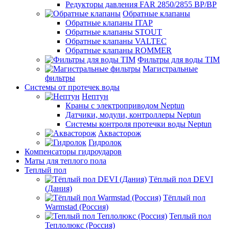
Редукторы давления FAR 2850/2855 ВР/ВР
Обратные клапаны
Обратные клапаны ITAP
Обратные клапаны STOUT
Обратные клапаны VALTEC
Обратные клапаны ROMMER
Фильтры для воды TIM
Магистральные
фильтры
Системы от протечек воды
Нептун
Краны с электроприводом Neptun
Датчики, модули, контроллеры Neptun
Системы контроля протечки воды Neptun
Аквасторож
Гидролок
Компенсаторы гидроударов
Маты для теплого пола
Теплый пол
Тёплый пол DEVI
(Дания)
Тёплый пол
Warmstad (Россия)
Теплый пол
Теплолюкс (Россия)