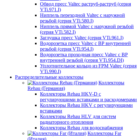
Обвод пресс Valtec раструб-раструб (серия
VTi.971.I)
Ниппель переходной Valtec с наружной
резьбой (серия VTi.580.I)
Ниппель прямой Valtec с наружной резьбой
(серия VTi.582.I)
Заглушка пресс Valtec (серия VTi.961.I)
Водорозетка пресс Valtec с ВР внутренней
резьбой (серия VTi.954.I)
Водорозетка проходная пресс Valtec с ВР
внутренней резьбой (серия VTi.954.DI)
Уплотнительное кольцо из FPM Valtec (серия
VTi.990.I)
Распределительные коллекторы
Коллекторы
Rehau (Германия)
Коллекторы Rehau HKV-D с
регулирующими вставками и расходомерами
Коллекторы Rehau HKV с регулирующими
вставками
Коллекторы Rehau HLV для систем
радиаторного отопления
Коллекторы Rehau для водоснабжения
Коллекторы Far
(Италия)