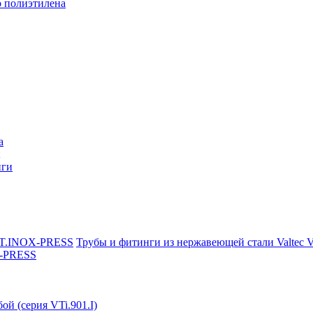
о полиэтилена
a
нги
Трубы и фитинги из нержавеющей стали Valtec
X-PRESS
ой (серия VTi.901.I)