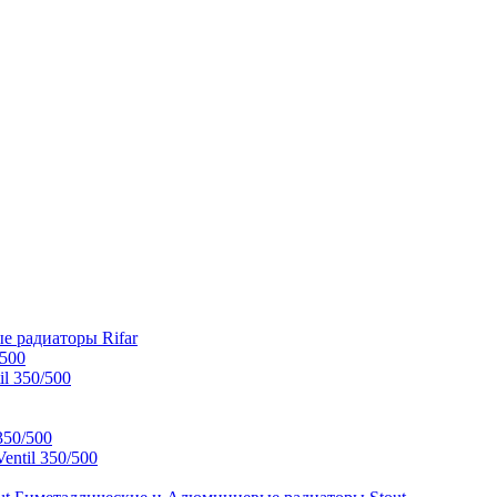
е радиаторы Rifar
/500
l 350/500
350/500
ntil 350/500