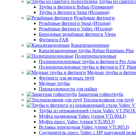
Трубы из сшитог
Трубы и фитинги Rehau (Германия)
Трубы и фитинги Stout (Испания)
Резьбовые фитинги
Резьбовые фитинги Stout (Италия)
Резьбовые фитинги Valtec (Италия)
Бронзовые резьбовые фитинги Viega
Фитинги FAR
Канализационные
Канализационные трубы Rehau Raupiano Plus
Полипропиленовые
Полипропиленовые трубы и фитинги Pro Aqu
Полипропиленовые трубы и фитинги FV Plast
Медные трубы и фити
Фитинги для медных труб
Медные трубы
Принадлежности для пайки
Защитная гофротруба
Теплоизоляция для труб
Трубы из нержавеющей стали Valtec VT.INO
Муфта надвижная Valtec (серия VTi.904.I)
Муфта пресс Valtec (серия VTi.903.I)
Вставка переходная Valtec (серия VTi.905.I)
Соединитель пресс Valtec с НР наружной резьб