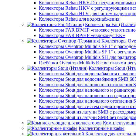
Коллекторы Rehau HKV-D с регулирующими в
Коллекторы Rehau HKV с регулирующими вс
Коллекторы Rehau HLV для систем радиаторн
Коллекторы Rehau для водоснабжения
Коллекторы Far (Италия
Коллекторы FAR ВР/НР «плоское уплотнение
Коллекторы FAR ВР/НР «евроконус-EK»
Коллекторы Oven
Коллекторы Oventrop Multidis SF 1" с расходо
Коллекторы Oventrop Multidis SF 1" с регул
Коллекторы Oventrop Multidis SH для радиато
Гребёнки Oventrop Multidis R с вентилями р
Коллекторы Stout (Ита
Коллекторы Stout для водоснабжения с шар
Коллекторы Stout для водоснабжения SMB 68
Коллекторы Stout для напольного отопления 
Коллекторы Stout для напольного и радиатор
Коллекторы Stout для напольного и радиатор
Коллекторы Stout для напольного отопления 
Коллекторы Stout для систем радиаторного о
Коллекторы Stout из латуни SMB с расходоме
Коллекторы Stout из латуни SMB без расходо
Комплектующие
Коллекторные шкафы
Коллектор для котельно