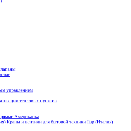
)
клапаны
анные
ным управлением
матизации тепловых пунктов
прямые Американка
Краны и вентили для бытовой техники Itap (Италия)