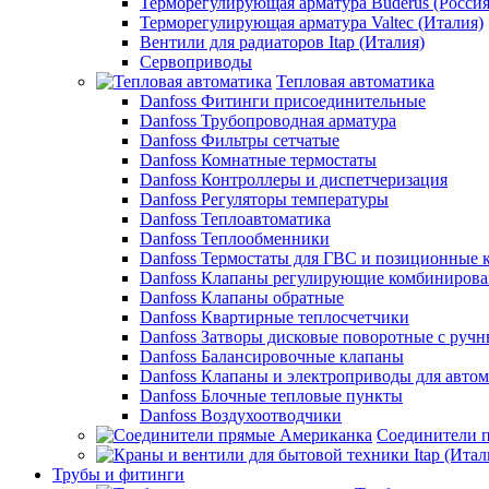
Терморегулирующая арматура Buderus (Россия
Терморегулирующая арматура Valtec (Италия)
Вентили для радиаторов Itap (Италия)
Сервоприводы
Тепловая автоматика
Danfoss Фитинги присоединительные
Danfoss Трубопроводная арматура
Danfoss Фильтры сетчатые
Danfoss Комнатные термостаты
Danfoss Контроллеры и диспетчеризация
Danfoss Регуляторы температуры
Danfoss Теплоавтоматика
Danfoss Теплообменники
Danfoss Термостаты для ГВС и позиционные 
Danfoss Клапаны регулирующие комбиниров
Danfoss Клапаны обратные
Danfoss Квартирные теплосчетчики
Danfoss Затворы дисковые поворотные с руч
Danfoss Балансировочные клапаны
Danfoss Клапаны и электроприводы для авто
Danfoss Блочные тепловые пункты
Danfoss Воздухоотводчики
Соединители 
Трубы и фитинги