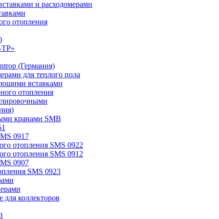
ставками и расходомерами
тавками
ого отопления
)
-TP»
trop (Германия)
мерами для теплого пола
ирующими вставками
рного отопления
егулировочными
лия)
овыми кранами SMB
51
SMS 0917
ного отопления SMS 0922
ного отопления SMS 0912
SMS 0907
топления SMS 0923
рами
мерами
 для коллекторов
й