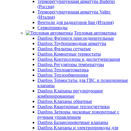
Терморегулирующая арматура Buderus
(Россия)
Терморегулирующая арматура Valtec
(Италия)
Вентили для радиаторов Itap (Италия)
Сервоприводы
Тепловая автоматика
Danfoss Фитинги присоединительные
Danfoss Трубопроводная арматура
Danfoss Фильтры сетчатые
Danfoss Комнатные термостаты
Danfoss Контроллеры и диспетчеризация
Danfoss Регуляторы температуры
Danfoss Теплоавтоматика
Danfoss Теплообменники
Danfoss Термостаты для ГВС и позиционные
клапаны
Danfoss Клапаны регулирующие
комбинированные
Danfoss Клапаны обратные
Danfoss Квартирные теплосчетчики
Danfoss Затворы дисковые поворотные с
ручным управлением
Danfoss Балансировочные клапаны
Danfoss Клапаны и электроприводы для