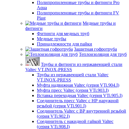
Полипропиленовые трубы и фитинги Pro
Aqua
Полипропиленовые трубы и фитинги FV
Plast
Медные трубы и
фитинги
Фитинги для медных труб
Медные трубы
Принадлежности для пайки
Защитная гофротруба
Теплоизоляция для труб
Трубы и фитинги из нержавеющей стали
Valtec VT.INOX-PRESS
Трубы из нержавеющей стали Valtec
VT.INOX-PRESS
Муфта надвижная Valtec (серия VTi.904.I)
Муфта пресс Valtec (серия VTi.903.I)
Вставка переходная Valtec (серия VTi.905.I)
Соединитель пресс Valtec с НР наружной
резьбой (серия VTi.901.I)
Соединитель Valtec с ВР внутренней резьбой
(серия VTi.902.I)
Соединитель с накидной гайкой Valtec
(серия VTi.908.I)