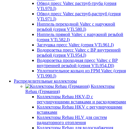
Обвод пресс Valtec раструб-труба (серия
VTi.970.I)
Обвод пресс Valtec раструб-раструб (серия
VTi.971.I)
Ниппель переходной Valtec с наружной
резьбой (серия VTi.580.I)
Ниппель прямой Valtec с наружной резьбой
(серия VTi.582.I)
Заглушка пресс Valtec (серия VTi.961.I)
Водорозетка пресс Valtec с ВР внутренней
резьбой (серия VTi.954.I)
Водорозетка проходная пресс Valtec с ВР
внутренней резьбой (серия VTi.954.DI)
Уплотнительное кольцо из FPM Valtec (серия
VTi.990.I)
Распределительные коллекторы
Коллекторы
Rehau (Германия)
Коллекторы Rehau HKV-D с
регулирующими вставками и расходомерами
Коллекторы Rehau HKV с регулирующими
вставками
Коллекторы Rehau HLV для систем
радиаторного отопления
Коллекторы Rehau для водоснабжения