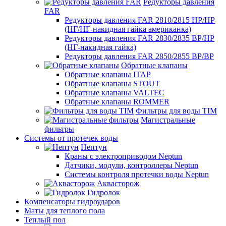
Редукторы давления
FAR
Редукторы давления FAR 2810/2815 НР/НР
(НГ/НГ-накидная гайка американка)
Редукторы давления FAR 2830/2835 ВР/НР
(НГ-накидная гайка)
Редукторы давления FAR 2850/2855 ВР/ВР
Обратные клапаны
Обратные клапаны ITAP
Обратные клапаны STOUT
Обратные клапаны VALTEC
Обратные клапаны ROMMER
Фильтры для воды TIM
Магистральные
фильтры
Системы от протечек воды
Нептун
Краны с электроприводом Neptun
Датчики, модули, контроллеры Neptun
Системы контроля протечки воды Neptun
Аквасторож
Гидролок
Компенсаторы гидроударов
Маты для теплого пола
Теплый пол