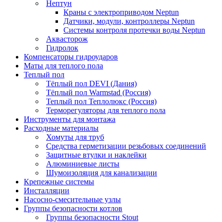
Нептун
Краны с электроприводом Neptun
Датчики, модули, контроллеры Neptun
Системы контроля протечки воды Neptun
Аквасторож
Гидролок
Компенсаторы гидроударов
Маты для теплого пола
Теплый пол
Тёплый пол DEVI (Дания)
Тёплый пол Warmstad (Россия)
Теплый пол Теплолюкс (Россия)
Терморегуляторы для теплого пола
Инструменты для монтажа
Расходные материалы
Хомуты для труб
Средства герметизации резьбовых соединений
Защитные втулки и наклейки
Алюминиевые листы
Шумоизоляция для канализации
Крепежные системы
Инсталляции
Насосно-смесительные узлы
Группы безопасности котлов
Группы безопасности Stout