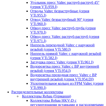
Угольник пресс Valtec раструб-раструб 45°
(серия VTi.959.I)
Отводы Valtec безраструбные (серия
VTi.955.I)
Отвод Valtec безраструбный 90° (серия
VTi.960.I)
Обвод пресс Valtec раструб-труба (серия
VTi.970.I)
Обвод пресс Valtec раструб-раструб (серия
VTi.971.I)
Ниппель переходной Valtec с наружной
резьбой (серия VTi.580.I)
Ниппель прямой Valtec с наружной резьбой
(серия VTi.582.I)
Заглушка пресс Valtec (серия VTi.961.I)
Водорозетка пресс Valtec с ВР внутренней
резьбой (серия VTi.954.I)
Водорозетка проходная пресс Valtec с ВР
внутренней резьбой (серия VTi.954.DI)
Уплотнительное кольцо из FPM Valtec (серия
VTi.990.I)
Распределительные коллекторы
Коллекторы Rehau (Германия)
Коллекторы Rehau HKV-D с
регулирующими вставками и расходомерами