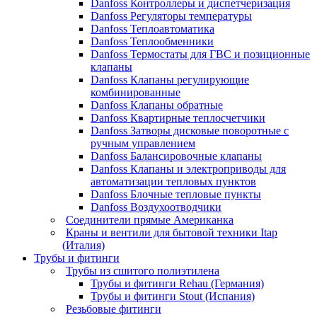
Danfoss Контроллеры и диспетчеризация
Danfoss Регуляторы температуры
Danfoss Теплоавтоматика
Danfoss Теплообменники
Danfoss Термостаты для ГВС и позиционные
клапаны
Danfoss Клапаны регулирующие
комбинированные
Danfoss Клапаны обратные
Danfoss Квартирные теплосчетчики
Danfoss Затворы дисковые поворотные с
ручным управлением
Danfoss Балансировочные клапаны
Danfoss Клапаны и электроприводы для
автоматизации тепловых пунктов
Danfoss Блочные тепловые пункты
Danfoss Воздухоотводчики
Соединители прямые Американка
Краны и вентили для бытовой техники Itap
(Италия)
Трубы и фитинги
Трубы из сшитого полиэтилена
Трубы и фитинги Rehau (Германия)
Трубы и фитинги Stout (Испания)
Резьбовые фитинги