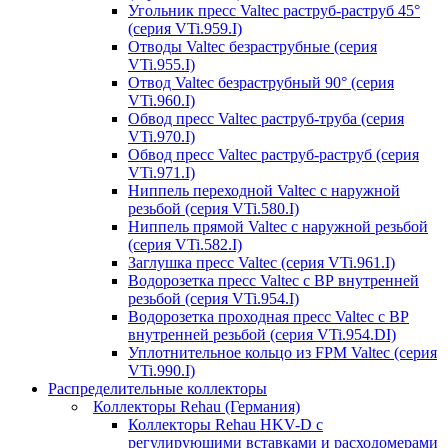
Угольник пресс Valtec раструб-раструб 45°
(серия VTi.959.I)
Отводы Valtec безраструбные (серия
VTi.955.I)
Отвод Valtec безраструбный 90° (серия
VTi.960.I)
Обвод пресс Valtec раструб-труба (серия
VTi.970.I)
Обвод пресс Valtec раструб-раструб (серия
VTi.971.I)
Ниппель переходной Valtec с наружной
резьбой (серия VTi.580.I)
Ниппель прямой Valtec с наружной резьбой
(серия VTi.582.I)
Заглушка пресс Valtec (серия VTi.961.I)
Водорозетка пресс Valtec с ВР внутренней
резьбой (серия VTi.954.I)
Водорозетка проходная пресс Valtec с ВР
внутренней резьбой (серия VTi.954.DI)
Уплотнительное кольцо из FPM Valtec (серия
VTi.990.I)
Распределительные коллекторы
Коллекторы Rehau (Германия)
Коллекторы Rehau HKV-D с
регулирующими вставками и расходомерами