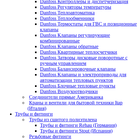
Danfoss Контроллеры и диспетчеризация
Danfoss Регуляторы температуры
Danfoss Теплоавтоматика
Danfoss Теплообменники
Danfoss Термостаты для ГВС и позиционные
клапаны
Danfoss Клапаны регулирующие
комбинированные
Danfoss Клапаны обратные
Danfoss Квартирные теплосчетчики
Danfoss Затворы дисковые поворотные с
ручным управлением
Danfoss Балансировочные клапаны
Danfoss Клапаны и электроприводы для
автоматизации тепловых пунктов
Danfoss Блочные тепловые пункты
Danfoss Воздухоотводчики
Соединители прямые Американка
Краны и вентили для бытовой техники Itap
(Италия)
Трубы и фитинги
Трубы из сшитого полиэтилена
Трубы и фитинги Rehau (Германия)
Трубы и фитинги Stout (Испания)
Резьбовые фитинги