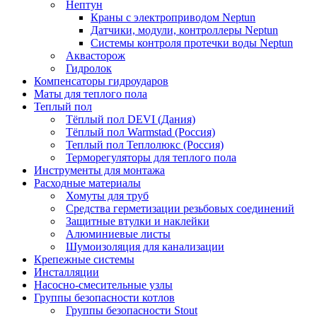
Нептун
Краны с электроприводом Neptun
Датчики, модули, контроллеры Neptun
Системы контроля протечки воды Neptun
Аквасторож
Гидролок
Компенсаторы гидроударов
Маты для теплого пола
Теплый пол
Тёплый пол DEVI (Дания)
Тёплый пол Warmstad (Россия)
Теплый пол Теплолюкс (Россия)
Терморегуляторы для теплого пола
Инструменты для монтажа
Расходные материалы
Хомуты для труб
Средства герметизации резьбовых соединений
Защитные втулки и наклейки
Алюминиевые листы
Шумоизоляция для канализации
Крепежные системы
Инсталляции
Насосно-смесительные узлы
Группы безопасности котлов
Группы безопасности Stout