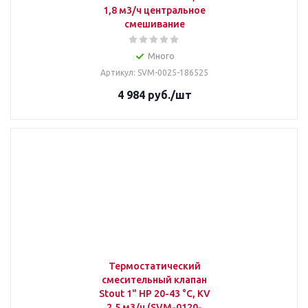
1,8 м3/ч центральное
смешивание
Много
Артикул: SVM-0025-186525
4 984
руб.
/шт
Термостатический
смесительный клапан
Stout 1" НР 20-43 °С, KV
2,5 м3/ч (SVM-0120-