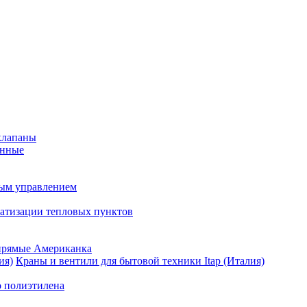
клапаны
анные
ным управлением
матизации тепловых пунктов
прямые Американка
Краны и вентили для бытовой техники Itap (Италия)
о полиэтилена