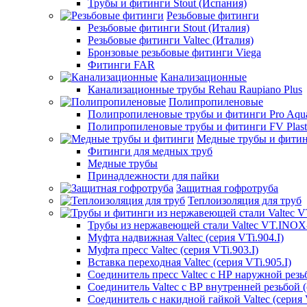
Трубы и фитинги Stout (Испания)
Резьбовые фитинги
Резьбовые фитинги Stout (Италия)
Резьбовые фитинги Valtec (Италия)
Бронзовые резьбовые фитинги Viega
Фитинги FAR
Канализационные
Канализационные трубы Rehau Raupiano Plus
Полипропиленовые
Полипропиленовые трубы и фитинги Pro Aqu
Полипропиленовые трубы и фитинги FV Plast
Медные трубы и фити
Фитинги для медных труб
Медные трубы
Принадлежности для пайки
Защитная гофротруба
Теплоизоляция для труб
Трубы из нержавеющей стали Valtec VT.INO
Муфта надвижная Valtec (серия VTi.904.I)
Муфта пресс Valtec (серия VTi.903.I)
Вставка переходная Valtec (серия VTi.905.I)
Соединитель пресс Valtec с НР наружной резьб
Соединитель Valtec с ВР внутренней резьбой (
Соединитель с накидной гайкой Valtec (серия V