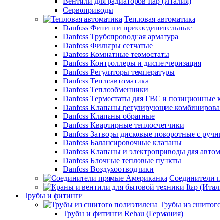
Вентили для радиаторов Itap (Италия)
Сервоприводы
Тепловая автоматика
Danfoss Фитинги присоединительные
Danfoss Трубопроводная арматура
Danfoss Фильтры сетчатые
Danfoss Комнатные термостаты
Danfoss Контроллеры и диспетчеризация
Danfoss Регуляторы температуры
Danfoss Теплоавтоматика
Danfoss Теплообменники
Danfoss Термостаты для ГВС и позиционные 
Danfoss Клапаны регулирующие комбиниров
Danfoss Клапаны обратные
Danfoss Квартирные теплосчетчики
Danfoss Затворы дисковые поворотные с руч
Danfoss Балансировочные клапаны
Danfoss Клапаны и электроприводы для авто
Danfoss Блочные тепловые пункты
Danfoss Воздухоотводчики
Соединители 
Трубы и фитинги
Трубы из сшитог
Трубы и фитинги Rehau (Германия)