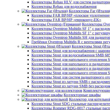
Коллекторы Rehau HLV для систем радиаторн
Коллекторы Rehau для водоснабжения
Коллекторы Far (Италия
Коллекторы FAR ВР/НР «плоское уплотнение
Коллекторы FAR ВР/НР «евроконус-EK»
Коллекторы Oven
Коллекторы Oventrop Multidis SF 1" с расходо
Коллекторы Oventrop Multidis SF 1" с регул
Коллекторы Oventrop Multidis SH для радиато
Гребёнки Oventrop Multidis R с вентилями р
Коллекторы Stout (Ита
Коллекторы Stout для водоснабжения с шар
Коллекторы Stout для водоснабжения SMB 68
Коллекторы Stout для напольного отопления 
Коллекторы Stout для напольного и радиатор
Коллекторы Stout для напольного и радиатор
Коллекторы Stout для напольного отопления 
Коллекторы Stout для систем радиаторного о
Коллекторы Stout из латуни SMB с расходоме
Коллекторы Stout из латуни SMB без расходо
Комплектующие
Коллекторные шкафы
Коллектор для котельно
Коллекторы Stout SDG стальные распределит
Коллекторы Rommer RDG-0017 стальные расп