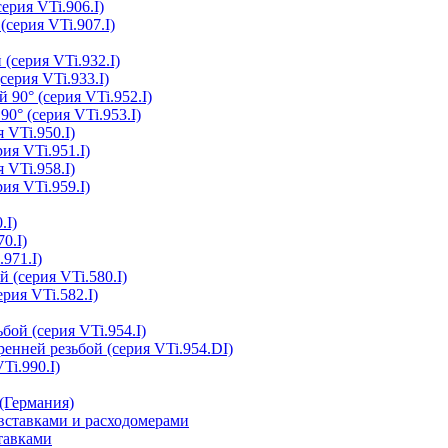
ерия VTi.906.I)
(серия VTi.907.I)
(серия VTi.932.I)
серия VTi.933.I)
 90° (серия VTi.952.I)
0° (серия VTi.953.I)
 VTi.950.I)
ия VTi.951.I)
 VTi.958.I)
ия VTi.959.I)
.I)
0.I)
.971.I)
 (серия VTi.580.I)
рия VTi.582.I)
бой (серия VTi.954.I)
ренней резьбой (серия VTi.954.DI)
Ti.990.I)
(Германия)
ставками и расходомерами
тавками