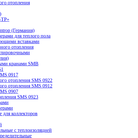
ого отопления
)
-TP»
trop (Германия)
мерами для теплого пола
ирующими вставками
рного отопления
егулировочными
лия)
овыми кранами SMB
51
SMS 0917
ного отопления SMS 0922
ного отопления SMS 0912
SMS 0907
топления SMS 0923
рами
мерами
 для коллекторов
й
ельные с теплоизоляцией
ределительные