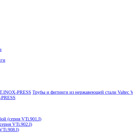
a
нги
Трубы и фитинги из нержавеющей стали Valtec
X-PRESS
ой (серия VTi.901.I)
серия VTi.902.I)
Ti.908.I)