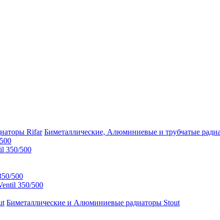
Биметаллические, Алюминиевые и трубчатые радиа
/500
l 350/500
350/500
ntil 350/500
Биметаллические и Алюминиевые радиаторы Stout