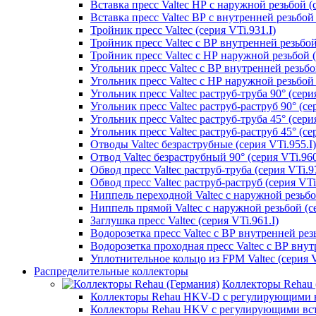
Вставка пресс Valtec НР с наружной резьбой (с
Вставка пресс Valtec ВР с внутренней резьбой 
Тройник пресс Valtec (серия VTi.931.I)
Тройник пресс Valtec с ВР внутренней резьбой 
Тройник пресс Valtec с НР наружной резьбой (
Угольник пресс Valtec с ВР внутренней резьбой
Угольник пресс Valtec с НР наружной резьбой 9
Угольник пресс Valtec раструб-труба 90° (серия
Угольник пресс Valtec раструб-раструб 90° (сер
Угольник пресс Valtec раструб-труба 45° (серия
Угольник пресс Valtec раструб-раструб 45° (сер
Отводы Valtec безраструбные (серия VTi.955.I)
Отвод Valtec безраструбный 90° (серия VTi.960
Обвод пресс Valtec раструб-труба (серия VTi.97
Обвод пресс Valtec раструб-раструб (серия VTi
Ниппель переходной Valtec с наружной резьбой
Ниппель прямой Valtec с наружной резьбой (се
Заглушка пресс Valtec (серия VTi.961.I)
Водорозетка пресс Valtec с ВР внутренней резь
Водорозетка проходная пресс Valtec с ВР внут
Уплотнительное кольцо из FPM Valtec (серия V
Распределительные коллекторы
Коллекторы Rehau 
Коллекторы Rehau HKV-D с регулирующими в
Коллекторы Rehau HKV с регулирующими вс