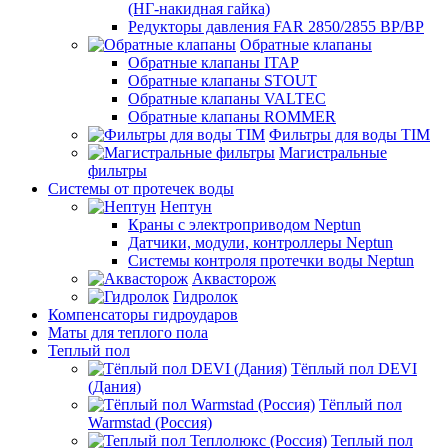
(НГ-накидная гайка)
Редукторы давления FAR 2850/2855 ВР/ВР
Обратные клапаны
Обратные клапаны ITAP
Обратные клапаны STOUT
Обратные клапаны VALTEC
Обратные клапаны ROMMER
Фильтры для воды TIM
Магистральные
фильтры
Системы от протечек воды
Нептун
Краны с электроприводом Neptun
Датчики, модули, контроллеры Neptun
Системы контроля протечки воды Neptun
Аквасторож
Гидролок
Компенсаторы гидроударов
Маты для теплого пола
Теплый пол
Тёплый пол DEVI
(Дания)
Тёплый пол
Warmstad (Россия)
Теплый пол