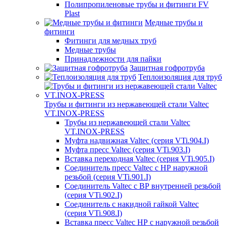
Полипропиленовые трубы и фитинги FV
Plast
Медные трубы и
фитинги
Фитинги для медных труб
Медные трубы
Принадлежности для пайки
Защитная гофротруба
Теплоизоляция для труб
Трубы и фитинги из нержавеющей стали Valtec
VT.INOX-PRESS
Трубы из нержавеющей стали Valtec
VT.INOX-PRESS
Муфта надвижная Valtec (серия VTi.904.I)
Муфта пресс Valtec (серия VTi.903.I)
Вставка переходная Valtec (серия VTi.905.I)
Соединитель пресс Valtec с НР наружной
резьбой (серия VTi.901.I)
Соединитель Valtec с ВР внутренней резьбой
(серия VTi.902.I)
Соединитель с накидной гайкой Valtec
(серия VTi.908.I)
Вставка пресс Valtec НР с наружной резьбой