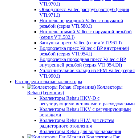
VTi.970.I)
Обвод пресс Valtec раструб-раструб (серия
VTi.971.I)
Ниппель переходной Valtec с наружной
резьбой (серия VTi.580.I)
Ниппель прямой Valtec с наружной резьбой
(серия VTi.582.I)
Заглушка пресс Valtec (серия VTi.961.I)
Водорозетка пресс Valtec с ВР внутренней
резьбой (серия VTi.954.I)
Водорозетка проходная пресс Valtec с ВР
внутренней резьбой (серия VTi.954.DI)
Уплотнительное кольцо из FPM Valtec (серия
VTi.990.I)
Распределительные коллекторы
Коллекторы
Rehau (Германия)
Коллекторы Rehau HKV-D с
регулирующими вставками и расходомерами
Коллекторы Rehau HKV с регулирующими
вставками
Коллекторы Rehau HLV для систем
радиаторного отопления
Коллекторы Rehau для водоснабжения
Коллекторы Far