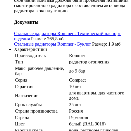
окончании монтажа должны быть проведены испытания
смонтированного радиатора с составлением акта ввода
радиатора в эксплуатацию
Документы
Стальные радиаторы Rommer - Технический паспорт
изделия
Размер: 265,8 кб
Стальные радиаторы Rommer - Буклет
Размер: 1,9 мб
Характеристики
Производитель
Rommer
Тип
радиатор отопления
Макс. рабочее давление,
до 9 бар
бар
Серия
Compact
Гарантия
10 лет
для квартиры, для частного
Назначение
дома
Срок службы
25 лет
Страна производства
Россия
Страна
Германия
Цвет
белый (RAL 9016)
Рабочая среда
вода, растворы гликолей