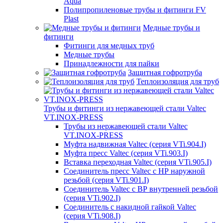
Aqua
Полипропиленовые трубы и фитинги FV
Plast
Медные трубы и
фитинги
Фитинги для медных труб
Медные трубы
Принадлежности для пайки
Защитная гофротруба
Теплоизоляция для труб
Трубы и фитинги из нержавеющей стали Valtec
VT.INOX-PRESS
Трубы из нержавеющей стали Valtec
VT.INOX-PRESS
Муфта надвижная Valtec (серия VTi.904.I)
Муфта пресс Valtec (серия VTi.903.I)
Вставка переходная Valtec (серия VTi.905.I)
Соединитель пресс Valtec с НР наружной
резьбой (серия VTi.901.I)
Соединитель Valtec с ВР внутренней резьбой
(серия VTi.902.I)
Соединитель с накидной гайкой Valtec
(серия VTi.908.I)