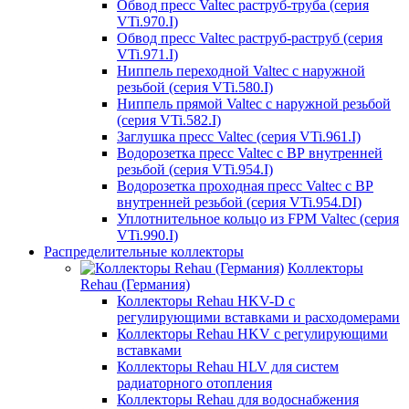
Обвод пресс Valtec раструб-труба (серия
VTi.970.I)
Обвод пресс Valtec раструб-раструб (серия
VTi.971.I)
Ниппель переходной Valtec с наружной
резьбой (серия VTi.580.I)
Ниппель прямой Valtec с наружной резьбой
(серия VTi.582.I)
Заглушка пресс Valtec (серия VTi.961.I)
Водорозетка пресс Valtec с ВР внутренней
резьбой (серия VTi.954.I)
Водорозетка проходная пресс Valtec с ВР
внутренней резьбой (серия VTi.954.DI)
Уплотнительное кольцо из FPM Valtec (серия
VTi.990.I)
Распределительные коллекторы
Коллекторы
Rehau (Германия)
Коллекторы Rehau HKV-D с
регулирующими вставками и расходомерами
Коллекторы Rehau HKV с регулирующими
вставками
Коллекторы Rehau HLV для систем
радиаторного отопления
Коллекторы Rehau для водоснабжения