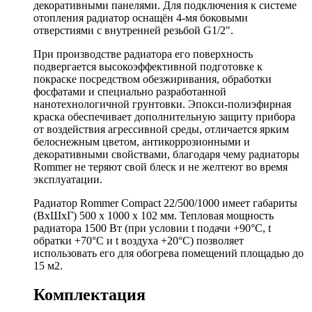
декоративными панелями. Для подключения к системе
отопления радиатор оснащён 4-мя боковыми
отверстиями с внутренней резьбой G1/2".
При производстве радиатора его поверхность
подвергается высокоэффективной подготовке к
покраске посредством обезжиривания, обработки
фосфатами и специально разработанной
нанотехнологичной грунтовки. Эпокси-полиэфирная
краска обеспечивает дополнительную защиту прибора
от воздействия агрессивной среды, отличается ярким
белоснежным цветом, антикоррозионными и
декоративными свойствами, благодаря чему радиаторы
Rommer не теряют свой блеск и не желтеют во время
эксплуатации.
Радиатор Rommer Compact 22/500/1000 имеет габариты
(ВхШхГ) 500 х 1000 х 102 мм. Тепловая мощность
радиатора 1500 Вт (при условии t подачи +90°C, t
обратки +70°C и t воздуха +20°C) позволяет
использовать его для обогрева помещений площадью до
15 м2.
Комплектация