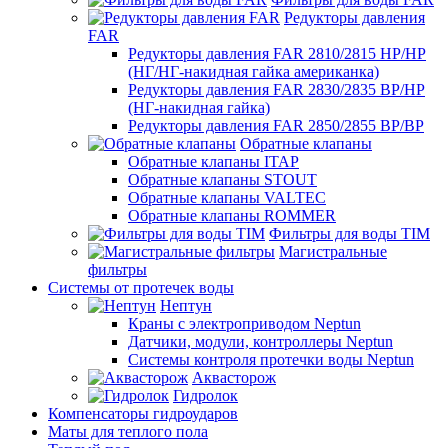
Редукторы давления
FAR
Редукторы давления FAR 2810/2815 НР/НР
(НГ/НГ-накидная гайка американка)
Редукторы давления FAR 2830/2835 ВР/НР
(НГ-накидная гайка)
Редукторы давления FAR 2850/2855 ВР/ВР
Обратные клапаны
Обратные клапаны ITAP
Обратные клапаны STOUT
Обратные клапаны VALTEC
Обратные клапаны ROMMER
Фильтры для воды TIM
Магистральные
фильтры
Системы от протечек воды
Нептун
Краны с электроприводом Neptun
Датчики, модули, контроллеры Neptun
Системы контроля протечки воды Neptun
Аквасторож
Гидролок
Компенсаторы гидроударов
Маты для теплого пола