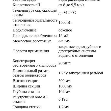
Кислотность pH
от 8 до 9,5 мг/л
Температура окружающей
до +120°C
среды
Теплопроизводительность
1500 Вт
отопления
Подключение
боковое
Площадь теплообменника
15 м2
Межосевое расстояние
449 мм
закрытые однотрубные и
Области применения
двухтрубные системы
водяного отопления
Коцентрация
20 мг/л
растворённого кислорода
Номинальный размер
1/2" с внутренней резьбой
резьбы коллекторов
Высота секции
500 мм
Ширина секции
1000 мм
Глубина секции
102 мм
Внутренний объём 1
6,19 л
секции
Толщина стенки
1,2 мм