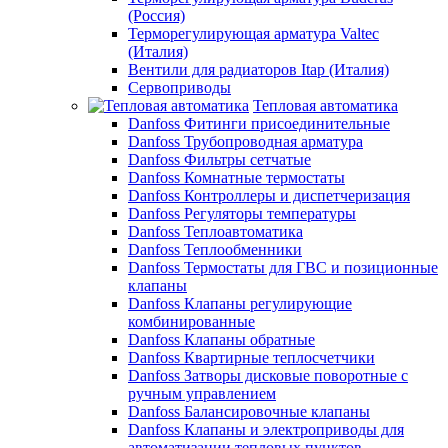
(Россия)
Терморегулирующая арматура Valtec
(Италия)
Вентили для радиаторов Itap (Италия)
Сервоприводы
Тепловая автоматика
Danfoss Фитинги присоединительные
Danfoss Трубопроводная арматура
Danfoss Фильтры сетчатые
Danfoss Комнатные термостаты
Danfoss Контроллеры и диспетчеризация
Danfoss Регуляторы температуры
Danfoss Теплоавтоматика
Danfoss Теплообменники
Danfoss Термостаты для ГВС и позиционные
клапаны
Danfoss Клапаны регулирующие
комбинированные
Danfoss Клапаны обратные
Danfoss Квартирные теплосчетчики
Danfoss Затворы дисковые поворотные с
ручным управлением
Danfoss Балансировочные клапаны
Danfoss Клапаны и электроприводы для
автоматизации тепловых пунктов