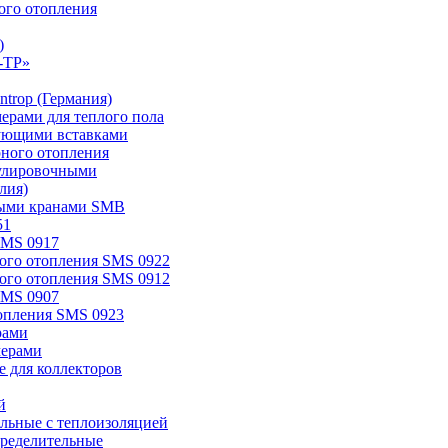
ого отопления
)
-TP»
trop (Германия)
мерами для теплого пола
ирующими вставками
рного отопления
егулировочными
лия)
овыми кранами SMB
51
SMS 0917
ного отопления SMS 0922
ного отопления SMS 0912
SMS 0907
топления SMS 0923
рами
мерами
 для коллекторов
й
ельные с теплоизоляцией
ределительные