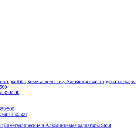
Биметаллические, Алюминиевые и трубчатые радиа
/500
l 350/500
350/500
ntil 350/500
Биметаллические и Алюминиевые радиаторы Stout