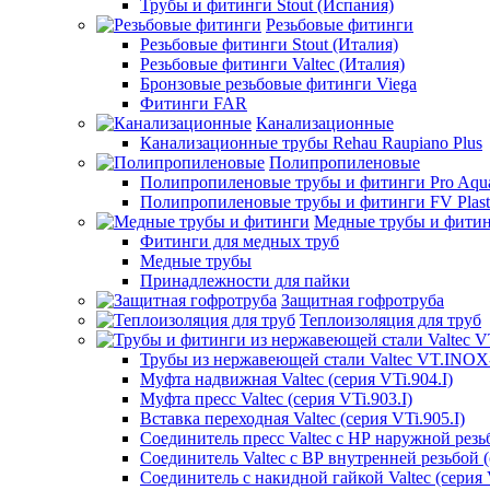
Трубы и фитинги Stout (Испания)
Резьбовые фитинги
Резьбовые фитинги Stout (Италия)
Резьбовые фитинги Valtec (Италия)
Бронзовые резьбовые фитинги Viega
Фитинги FAR
Канализационные
Канализационные трубы Rehau Raupiano Plus
Полипропиленовые
Полипропиленовые трубы и фитинги Pro Aqu
Полипропиленовые трубы и фитинги FV Plast
Медные трубы и фити
Фитинги для медных труб
Медные трубы
Принадлежности для пайки
Защитная гофротруба
Теплоизоляция для труб
Трубы из нержавеющей стали Valtec VT.INO
Муфта надвижная Valtec (серия VTi.904.I)
Муфта пресс Valtec (серия VTi.903.I)
Вставка переходная Valtec (серия VTi.905.I)
Соединитель пресс Valtec с НР наружной резьб
Соединитель Valtec с ВР внутренней резьбой (
Соединитель с накидной гайкой Valtec (серия V