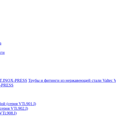
a
нги
Трубы и фитинги из нержавеющей стали Valtec
X-PRESS
ой (серия VTi.901.I)
серия VTi.902.I)
Ti.908.I)