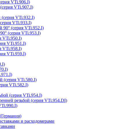
ерия VTi.906.I)
(серия VTi.907.I)
(серия VTi.932.I)
серия VTi.933.I)
 90° (серия VTi.952.I)
0° (серия VTi.953.I)
 VTi.950.I)
ия VTi.951.I)
 VTi.958.I)
ия VTi.959.I)
.I)
0.I)
.971.I)
 (серия VTi.580.I)
рия VTi.582.I)
бой (серия VTi.954.I)
ренней резьбой (серия VTi.954.DI)
Ti.990.I)
(Германия)
ставками и расходомерами
тавками