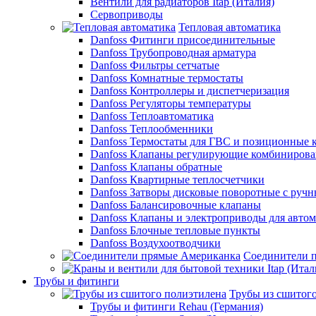
Вентили для радиаторов Itap (Италия)
Сервоприводы
Тепловая автоматика
Danfoss Фитинги присоединительные
Danfoss Трубопроводная арматура
Danfoss Фильтры сетчатые
Danfoss Комнатные термостаты
Danfoss Контроллеры и диспетчеризация
Danfoss Регуляторы температуры
Danfoss Теплоавтоматика
Danfoss Теплообменники
Danfoss Термостаты для ГВС и позиционные 
Danfoss Клапаны регулирующие комбиниров
Danfoss Клапаны обратные
Danfoss Квартирные теплосчетчики
Danfoss Затворы дисковые поворотные с руч
Danfoss Балансировочные клапаны
Danfoss Клапаны и электроприводы для авто
Danfoss Блочные тепловые пункты
Danfoss Воздухоотводчики
Соединители 
Трубы и фитинги
Трубы из сшитог
Трубы и фитинги Rehau (Германия)