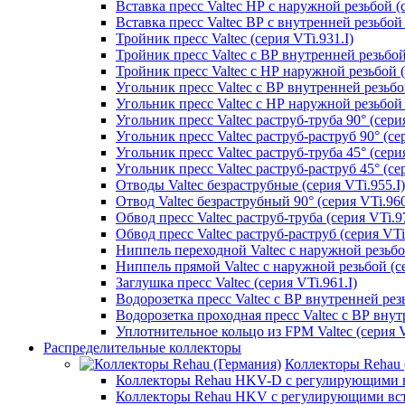
Вставка пресс Valtec НР с наружной резьбой (с
Вставка пресс Valtec ВР с внутренней резьбой 
Тройник пресс Valtec (серия VTi.931.I)
Тройник пресс Valtec с ВР внутренней резьбой 
Тройник пресс Valtec с НР наружной резьбой (
Угольник пресс Valtec с ВР внутренней резьбой
Угольник пресс Valtec с НР наружной резьбой 9
Угольник пресс Valtec раструб-труба 90° (серия
Угольник пресс Valtec раструб-раструб 90° (сер
Угольник пресс Valtec раструб-труба 45° (серия
Угольник пресс Valtec раструб-раструб 45° (сер
Отводы Valtec безраструбные (серия VTi.955.I)
Отвод Valtec безраструбный 90° (серия VTi.960
Обвод пресс Valtec раструб-труба (серия VTi.97
Обвод пресс Valtec раструб-раструб (серия VTi
Ниппель переходной Valtec с наружной резьбой
Ниппель прямой Valtec с наружной резьбой (се
Заглушка пресс Valtec (серия VTi.961.I)
Водорозетка пресс Valtec с ВР внутренней резь
Водорозетка проходная пресс Valtec с ВР внут
Уплотнительное кольцо из FPM Valtec (серия V
Распределительные коллекторы
Коллекторы Rehau 
Коллекторы Rehau HKV-D с регулирующими в
Коллекторы Rehau HKV с регулирующими вс