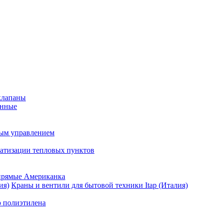
клапаны
анные
ным управлением
матизации тепловых пунктов
прямые Американка
Краны и вентили для бытовой техники Itap (Италия)
о полиэтилена