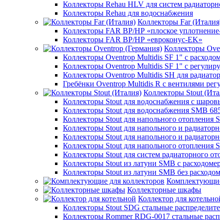
Коллекторы Rehau HLV для систем радиаторн
Коллекторы Rehau для водоснабжения
Коллекторы Far (Италия
Коллекторы FAR ВР/НР «плоское уплотнение
Коллекторы FAR ВР/НР «евроконус-EK»
Коллекторы Oven
Коллекторы Oventrop Multidis SF 1" с расходо
Коллекторы Oventrop Multidis SF 1" с регул
Коллекторы Oventrop Multidis SH для радиато
Гребёнки Oventrop Multidis R с вентилями р
Коллекторы Stout (Ита
Коллекторы Stout для водоснабжения с шар
Коллекторы Stout для водоснабжения SMB 68
Коллекторы Stout для напольного отопления 
Коллекторы Stout для напольного и радиатор
Коллекторы Stout для напольного и радиатор
Коллекторы Stout для напольного отопления 
Коллекторы Stout для систем радиаторного о
Коллекторы Stout из латуни SMB с расходоме
Коллекторы Stout из латуни SMB без расходо
Комплектующие
Коллекторные шкафы
Коллектор для котельно
Коллекторы Stout SDG стальные распределит
Коллекторы Rommer RDG-0017 стальные расп