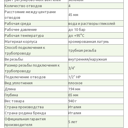
Количество отводов
4
Расстояние между центрами
45 мм
отводов
Рабочая среда
вода и растворы гликолей
Рабочее давление
до 10 бар
Рабочая температура
до +95°C
Материал корпуса
хромированная латунь
Способ подключения к
трубная резьба
трубопроводу
Ви резьбы
внутренняя/наружная
Размер резьбы подключения к
3/4"
трубопроводу
Подключение отводов
1/2" НР
Вид уплотнения
плоское
Длина
194 мм
Глубина
65 мм
Вес товара
940 г
Страна производства
Италия
Страна-родина бренда
Италия
Официальная гарантия
5 лет
производителя