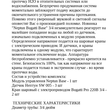
протечку Н2О в отопительных системах или
водоснабжения. Безупречно продуманная система
моментально заблокирует подачу жидкости до
окончательного устранения причины протекания.
Помимо этого уверенный звуковой и световой сигналы
оповестят Вас о произошедшей поломке. Новинка
"Neptun Bugatti Base" 3/4 незамедлительно реагирует на
малейшее попадание воды на любой из датчиков,
изначально подключенных к модулю управления.
Определенное напряжение подается на шаровые краны
с электрическим приводом. И датчики, и краны
подключены к одному модулю, что гарантирует
моментальное отключение воды. Аппаратура
беспроблемно устанавливается - прекрасно крепится на
стене. Безопасность 100%, так как напряжение на все
краны подается только в экстренном случае - во время
протечки воды.
Состав и устройство комплекта:
Модуль управления Neptun Base - 1 шт
Датчик Нептун SW 005 - 3 шт
Кран шаровый с электроприводом Bugatti Pro 220В 3/4 -
2 шт
ТЕХНИЧЕСКИЕ ХАРАКТЕРИСТИКИ
Диаметр трубы: 3/4 дюйм