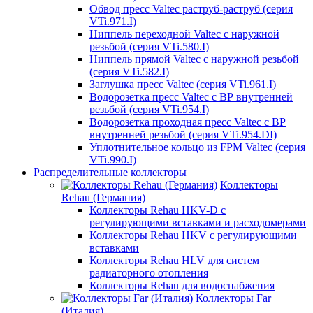
Обвод пресс Valtec раструб-раструб (серия
VTi.971.I)
Ниппель переходной Valtec с наружной
резьбой (серия VTi.580.I)
Ниппель прямой Valtec с наружной резьбой
(серия VTi.582.I)
Заглушка пресс Valtec (серия VTi.961.I)
Водорозетка пресс Valtec с ВР внутренней
резьбой (серия VTi.954.I)
Водорозетка проходная пресс Valtec с ВР
внутренней резьбой (серия VTi.954.DI)
Уплотнительное кольцо из FPM Valtec (серия
VTi.990.I)
Распределительные коллекторы
Коллекторы
Rehau (Германия)
Коллекторы Rehau HKV-D с
регулирующими вставками и расходомерами
Коллекторы Rehau HKV с регулирующими
вставками
Коллекторы Rehau HLV для систем
радиаторного отопления
Коллекторы Rehau для водоснабжения
Коллекторы Far
(Италия)