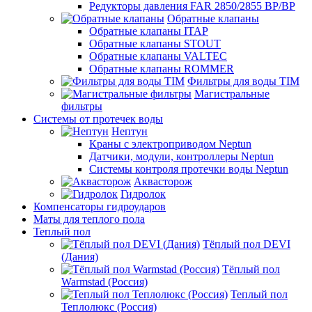
Редукторы давления FAR 2850/2855 ВР/ВР
Обратные клапаны
Обратные клапаны ITAP
Обратные клапаны STOUT
Обратные клапаны VALTEC
Обратные клапаны ROMMER
Фильтры для воды TIM
Магистральные
фильтры
Системы от протечек воды
Нептун
Краны с электроприводом Neptun
Датчики, модули, контроллеры Neptun
Системы контроля протечки воды Neptun
Аквасторож
Гидролок
Компенсаторы гидроударов
Маты для теплого пола
Теплый пол
Тёплый пол DEVI
(Дания)
Тёплый пол
Warmstad (Россия)
Теплый пол
Теплолюкс (Россия)