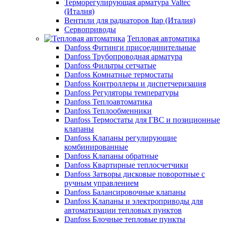
Терморегулирующая арматура Valtec
(Италия)
Вентили для радиаторов Itap (Италия)
Сервоприводы
Тепловая автоматика
Danfoss Фитинги присоединительные
Danfoss Трубопроводная арматура
Danfoss Фильтры сетчатые
Danfoss Комнатные термостаты
Danfoss Контроллеры и диспетчеризация
Danfoss Регуляторы температуры
Danfoss Теплоавтоматика
Danfoss Теплообменники
Danfoss Термостаты для ГВС и позиционные
клапаны
Danfoss Клапаны регулирующие
комбинированные
Danfoss Клапаны обратные
Danfoss Квартирные теплосчетчики
Danfoss Затворы дисковые поворотные с
ручным управлением
Danfoss Балансировочные клапаны
Danfoss Клапаны и электроприводы для
автоматизации тепловых пунктов
Danfoss Блочные тепловые пункты