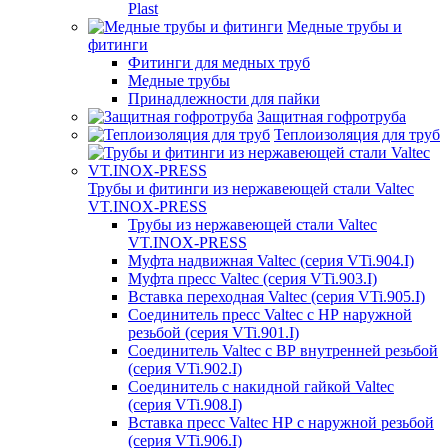
Plast
Медные трубы и
фитинги
Фитинги для медных труб
Медные трубы
Принадлежности для пайки
Защитная гофротруба
Теплоизоляция для труб
Трубы и фитинги из нержавеющей стали Valtec
VT.INOX-PRESS
Трубы из нержавеющей стали Valtec
VT.INOX-PRESS
Муфта надвижная Valtec (серия VTi.904.I)
Муфта пресс Valtec (серия VTi.903.I)
Вставка переходная Valtec (серия VTi.905.I)
Соединитель пресс Valtec с НР наружной
резьбой (серия VTi.901.I)
Соединитель Valtec с ВР внутренней резьбой
(серия VTi.902.I)
Соединитель с накидной гайкой Valtec
(серия VTi.908.I)
Вставка пресс Valtec НР с наружной резьбой
(серия VTi.906.I)