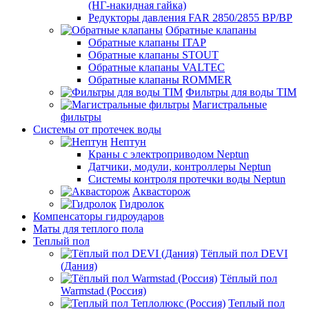
(НГ-накидная гайка)
Редукторы давления FAR 2850/2855 ВР/ВР
Обратные клапаны
Обратные клапаны ITAP
Обратные клапаны STOUT
Обратные клапаны VALTEC
Обратные клапаны ROMMER
Фильтры для воды TIM
Магистральные
фильтры
Системы от протечек воды
Нептун
Краны с электроприводом Neptun
Датчики, модули, контроллеры Neptun
Системы контроля протечки воды Neptun
Аквасторож
Гидролок
Компенсаторы гидроударов
Маты для теплого пола
Теплый пол
Тёплый пол DEVI
(Дания)
Тёплый пол
Warmstad (Россия)
Теплый пол