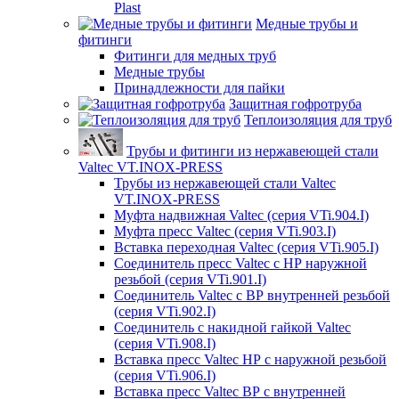
Plast
Медные трубы и
фитинги
Фитинги для медных труб
Медные трубы
Принадлежности для пайки
Защитная гофротруба
Теплоизоляция для труб
Трубы и фитинги из нержавеющей стали
Valtec VT.INOX-PRESS
Трубы из нержавеющей стали Valtec
VT.INOX-PRESS
Муфта надвижная Valtec (серия VTi.904.I)
Муфта пресс Valtec (серия VTi.903.I)
Вставка переходная Valtec (серия VTi.905.I)
Соединитель пресс Valtec с НР наружной
резьбой (серия VTi.901.I)
Соединитель Valtec с ВР внутренней резьбой
(серия VTi.902.I)
Соединитель с накидной гайкой Valtec
(серия VTi.908.I)
Вставка пресс Valtec НР с наружной резьбой
(серия VTi.906.I)
Вставка пресс Valtec ВР с внутренней