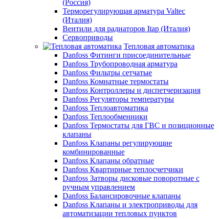
(Россия)
Терморегулирующая арматура Valtec
(Италия)
Вентили для радиаторов Itap (Италия)
Сервоприводы
Тепловая автоматика
Danfoss Фитинги присоединительные
Danfoss Трубопроводная арматура
Danfoss Фильтры сетчатые
Danfoss Комнатные термостаты
Danfoss Контроллеры и диспетчеризация
Danfoss Регуляторы температуры
Danfoss Теплоавтоматика
Danfoss Теплообменники
Danfoss Термостаты для ГВС и позиционные
клапаны
Danfoss Клапаны регулирующие
комбинированные
Danfoss Клапаны обратные
Danfoss Квартирные теплосчетчики
Danfoss Затворы дисковые поворотные с
ручным управлением
Danfoss Балансировочные клапаны
Danfoss Клапаны и электроприводы для
автоматизации тепловых пунктов