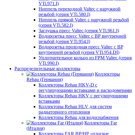
VTi.971.I)
Ниппель переходной Valtec с наружной
резьбой (серия VTi.580.I)
Ниппель прямой Valtec с наружной резьбой
(серия VTi.582.I)
Заглушка пресс Valtec (серия VTi.961.I)
Водорозетка пресс Valtec с ВР внутренней
резьбой (серия VTi.954.I)
Водорозетка проходная пресс Valtec с ВР
внутренней резьбой (серия VTi.954.DI)
Уплотнительное кольцо из FPM Valtec (серия
VTi.990.I)
Распределительные коллекторы
Коллекторы
Rehau (Германия)
Коллекторы Rehau HKV-D с
регулирующими вставками и расходомерами
Коллекторы Rehau HKV с регулирующими
вставками
Коллекторы Rehau HLV для систем
радиаторного отопления
Коллекторы Rehau для водоснабжения
Коллекторы Far
(Италия)
Коллекторы FAR ВР/НР «плоское