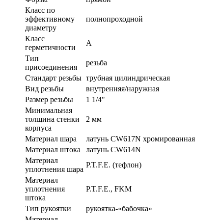
Класс по
эффективному
полнопроходной
диаметру
Класс
A
герметичности
Тип
резьба
присоединения
Стандарт резьбы
трубная цилиндрическая
Вид резьбы
внутренняя/наружная
Размер резьбы
1 1/4"
Минимальная
толщина стенки
2 мм
корпуса
Материал шара
латунь CW617N хромированная
Материал штока
латунь CW614N
Материал
P.T.F.E. (тефлон)
уплотнения шара
Материал
уплотнения
P.T.F.E., FKM
штока
Тип рукоятки
рукоятка-«бабочка»
Материал