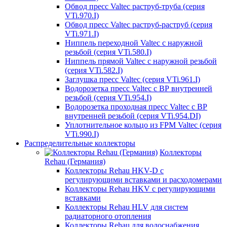
Обвод пресс Valtec раструб-труба (серия
VTi.970.I)
Обвод пресс Valtec раструб-раструб (серия
VTi.971.I)
Ниппель переходной Valtec с наружной
резьбой (серия VTi.580.I)
Ниппель прямой Valtec с наружной резьбой
(серия VTi.582.I)
Заглушка пресс Valtec (серия VTi.961.I)
Водорозетка пресс Valtec с ВР внутренней
резьбой (серия VTi.954.I)
Водорозетка проходная пресс Valtec с ВР
внутренней резьбой (серия VTi.954.DI)
Уплотнительное кольцо из FPM Valtec (серия
VTi.990.I)
Распределительные коллекторы
Коллекторы
Rehau (Германия)
Коллекторы Rehau HKV-D с
регулирующими вставками и расходомерами
Коллекторы Rehau HKV с регулирующими
вставками
Коллекторы Rehau HLV для систем
радиаторного отопления
Коллекторы Rehau для водоснабжения