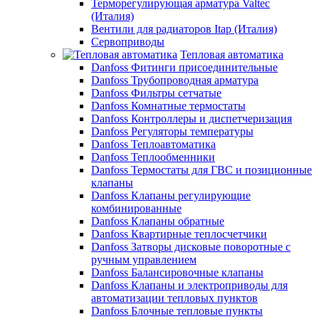
Терморегулирующая арматура Valtec
(Италия)
Вентили для радиаторов Itap (Италия)
Сервоприводы
Тепловая автоматика
Danfoss Фитинги присоединительные
Danfoss Трубопроводная арматура
Danfoss Фильтры сетчатые
Danfoss Комнатные термостаты
Danfoss Контроллеры и диспетчеризация
Danfoss Регуляторы температуры
Danfoss Теплоавтоматика
Danfoss Теплообменники
Danfoss Термостаты для ГВС и позиционные
клапаны
Danfoss Клапаны регулирующие
комбинированные
Danfoss Клапаны обратные
Danfoss Квартирные теплосчетчики
Danfoss Затворы дисковые поворотные с
ручным управлением
Danfoss Балансировочные клапаны
Danfoss Клапаны и электроприводы для
автоматизации тепловых пунктов
Danfoss Блочные тепловые пункты