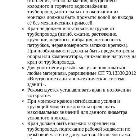
отопления, теплоснабжения, внутреннего
холодного и горячего водоснабжения,
трубопроводы котельных по окончании их
монтажа должны быть промыты водой до выхода
её без механических примесей.
Кран не должен испытывать нагрузок от
трубопровода (изгиб, сжатие, растяжение,
кручение, перекосы, вибрация, несносность
патрубков, неравномерность затяжки крепежа).
При необходимости должны быть предусмотрены
опоры или компенсаторы, снижающие нагрузку на
кран от трубопровода.
Для уплотнения резьбы могут использоваться
любые материалы, разрешенные СП 73.13330.2012
«Внутренние санитарно-технические системы
зданий».
Рекомендуется устанавливать кран в положении
«открыто».
При монтаже кранов изгибающие усилия и
крутящий момент не должны превышать
максимальных значений для данного диаметра
условного прохода.
Кран должен быть надёжно закреплен на
трубопроводе, подтекание рабочей жидкости по
резьбовой части не допускается. После монтажа