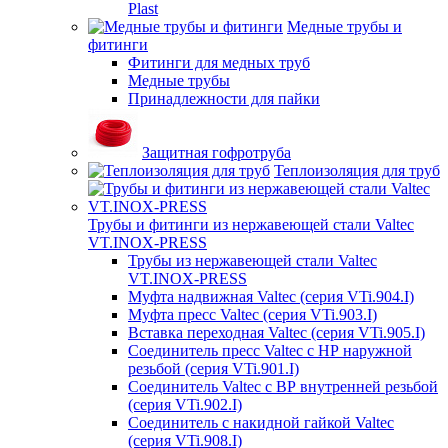
Plast
Медные трубы и
фитинги
Фитинги для медных труб
Медные трубы
Принадлежности для пайки
Защитная гофротруба
Теплоизоляция для труб
Трубы и фитинги из нержавеющей стали Valtec
VT.INOX-PRESS
Трубы из нержавеющей стали Valtec
VT.INOX-PRESS
Муфта надвижная Valtec (серия VTi.904.I)
Муфта пресс Valtec (серия VTi.903.I)
Вставка переходная Valtec (серия VTi.905.I)
Соединитель пресс Valtec с НР наружной
резьбой (серия VTi.901.I)
Соединитель Valtec с ВР внутренней резьбой
(серия VTi.902.I)
Соединитель с накидной гайкой Valtec
(серия VTi.908.I)