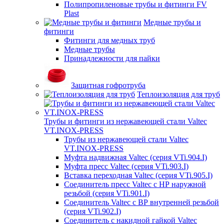
Полипропиленовые трубы и фитинги FV
Plast
Медные трубы и
фитинги
Фитинги для медных труб
Медные трубы
Принадлежности для пайки
Защитная гофротруба
Теплоизоляция для труб
Трубы и фитинги из нержавеющей стали Valtec
VT.INOX-PRESS
Трубы из нержавеющей стали Valtec
VT.INOX-PRESS
Муфта надвижная Valtec (серия VTi.904.I)
Муфта пресс Valtec (серия VTi.903.I)
Вставка переходная Valtec (серия VTi.905.I)
Соединитель пресс Valtec с НР наружной
резьбой (серия VTi.901.I)
Соединитель Valtec с ВР внутренней резьбой
(серия VTi.902.I)
Соединитель с накидной гайкой Valtec