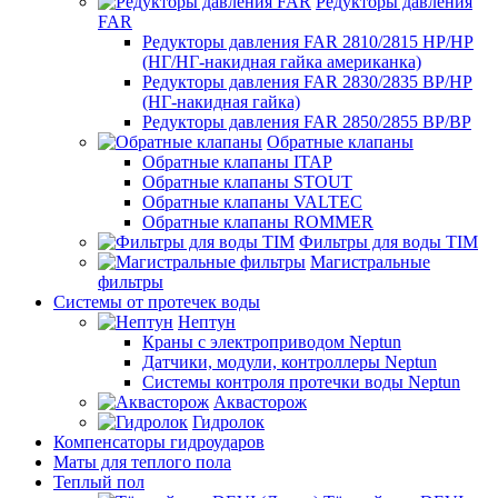
Редукторы давления
FAR
Редукторы давления FAR 2810/2815 НР/НР
(НГ/НГ-накидная гайка американка)
Редукторы давления FAR 2830/2835 ВР/НР
(НГ-накидная гайка)
Редукторы давления FAR 2850/2855 ВР/ВР
Обратные клапаны
Обратные клапаны ITAP
Обратные клапаны STOUT
Обратные клапаны VALTEC
Обратные клапаны ROMMER
Фильтры для воды TIM
Магистральные
фильтры
Системы от протечек воды
Нептун
Краны с электроприводом Neptun
Датчики, модули, контроллеры Neptun
Системы контроля протечки воды Neptun
Аквасторож
Гидролок
Компенсаторы гидроударов
Маты для теплого пола
Теплый пол