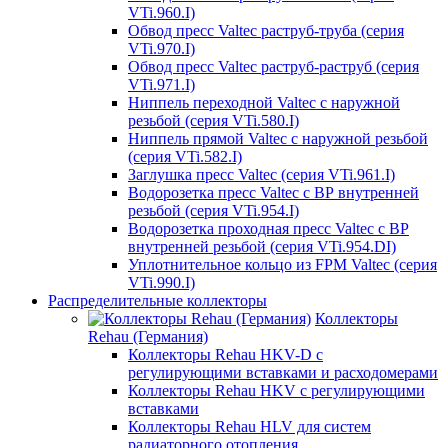
VTi.960.I)
Обвод пресс Valtec раструб-труба (серия
VTi.970.I)
Обвод пресс Valtec раструб-раструб (серия
VTi.971.I)
Ниппель переходной Valtec с наружной
резьбой (серия VTi.580.I)
Ниппель прямой Valtec с наружной резьбой
(серия VTi.582.I)
Заглушка пресс Valtec (серия VTi.961.I)
Водорозетка пресс Valtec с ВР внутренней
резьбой (серия VTi.954.I)
Водорозетка проходная пресс Valtec с ВР
внутренней резьбой (серия VTi.954.DI)
Уплотнительное кольцо из FPM Valtec (серия
VTi.990.I)
Распределительные коллекторы
Коллекторы
Rehau (Германия)
Коллекторы Rehau HKV-D с
регулирующими вставками и расходомерами
Коллекторы Rehau HKV с регулирующими
вставками
Коллекторы Rehau HLV для систем
радиаторного отопления