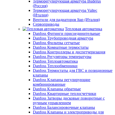
Терморегулирующая арматура Buderus
(Россия)
Терморегулирующая арматура Valtec
(Италия)
Вентили для радиаторов Itap (Италия)
Сервоприводы
Тепловая автоматика
Danfoss Фитинги присоединительные
Danfoss Трубопроводная арматура
Danfoss Фильтры сетчатые
Danfoss Комнатные термостаты
Danfoss Контроллеры и диспетчеризация
Danfoss Регуляторы температуры
Danfoss Теплоавтоматика
Danfoss Теплообменники
Danfoss Термостаты для ГВС и позиционные
клапаны
Danfoss Клапаны регулирующие
комбинированные
Danfoss Клапаны обратные
Danfoss Квартирные теплосчетчики
Danfoss Затворы дисковые поворотные с
ручным управлением
Danfoss Балансировочные клапаны
Danfoss Клапаны и электроприводы для