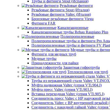
Трубы и фитинги Stout (Испания)
Резьбовые фитинги
Резьбовые фитинги Stout (Италия)
Резьбовые фитинги Valtec (Италия)
Бронзовые резьбовые фитинги Viega
Фитинги FAR
Канализационные
Канализационные трубы Rehau Raupiano Plus
Полипропиленовые
Полипропиленовые трубы и фитинги Pro Aqu
Полипропиленовые трубы и фитинги FV Plast
Медные трубы и фити
Фитинги для медных труб
Медные трубы
Принадлежности для пайки
Защитная гофротруба
Теплоизоляция для труб
Трубы из нержавеющей стали Valtec VT.INO
Муфта надвижная Valtec (серия VTi.904.I)
Муфта пресс Valtec (серия VTi.903.I)
Вставка переходная Valtec (серия VTi.905.I)
Соединитель пресс Valtec с НР наружной резьб
Соединитель Valtec с ВР внутренней резьбой (
Соединитель с накидной гайкой Valtec (серия V