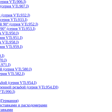
ерия VTi.906.I)
(серия VTi.907.I)
(серия VTi.932.I)
серия VTi.933.I)
 90° (серия VTi.952.I)
0° (серия VTi.953.I)
 VTi.950.I)
ия VTi.951.I)
 VTi.958.I)
ия VTi.959.I)
.I)
0.I)
.971.I)
 (серия VTi.580.I)
рия VTi.582.I)
бой (серия VTi.954.I)
ренней резьбой (серия VTi.954.DI)
Ti.990.I)
(Германия)
ставками и расходомерами
тавками