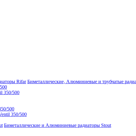
Биметаллические, Алюминиевые и трубчатые радиа
/500
l 350/500
350/500
ntil 350/500
Биметаллические и Алюминиевые радиаторы Stout