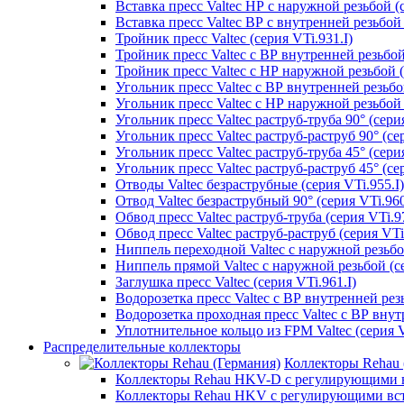
Вставка пресс Valtec НР с наружной резьбой (с
Вставка пресс Valtec ВР с внутренней резьбой 
Тройник пресс Valtec (серия VTi.931.I)
Тройник пресс Valtec с ВР внутренней резьбой 
Тройник пресс Valtec с НР наружной резьбой (
Угольник пресс Valtec с ВР внутренней резьбой
Угольник пресс Valtec с НР наружной резьбой 9
Угольник пресс Valtec раструб-труба 90° (серия
Угольник пресс Valtec раструб-раструб 90° (сер
Угольник пресс Valtec раструб-труба 45° (серия
Угольник пресс Valtec раструб-раструб 45° (сер
Отводы Valtec безраструбные (серия VTi.955.I)
Отвод Valtec безраструбный 90° (серия VTi.960
Обвод пресс Valtec раструб-труба (серия VTi.97
Обвод пресс Valtec раструб-раструб (серия VTi
Ниппель переходной Valtec с наружной резьбой
Ниппель прямой Valtec с наружной резьбой (се
Заглушка пресс Valtec (серия VTi.961.I)
Водорозетка пресс Valtec с ВР внутренней резь
Водорозетка проходная пресс Valtec с ВР внут
Уплотнительное кольцо из FPM Valtec (серия V
Распределительные коллекторы
Коллекторы Rehau 
Коллекторы Rehau HKV-D с регулирующими в
Коллекторы Rehau HKV с регулирующими вс