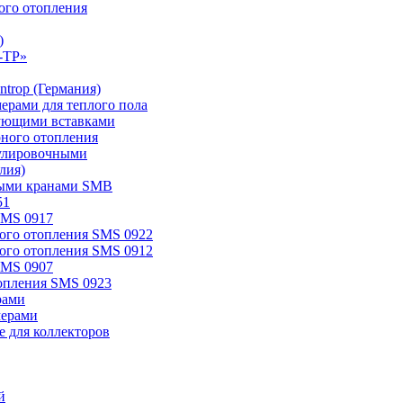
ого отопления
)
-TP»
trop (Германия)
мерами для теплого пола
ирующими вставками
рного отопления
егулировочными
лия)
овыми кранами SMB
51
SMS 0917
ного отопления SMS 0922
ного отопления SMS 0912
SMS 0907
топления SMS 0923
рами
мерами
 для коллекторов
й