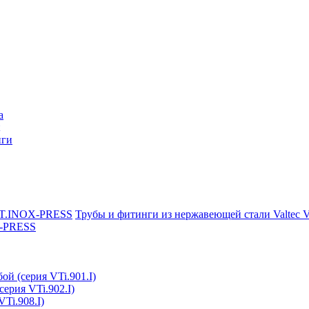
a
нги
Трубы и фитинги из нержавеющей стали Valtec
X-PRESS
ой (серия VTi.901.I)
серия VTi.902.I)
Ti.908.I)