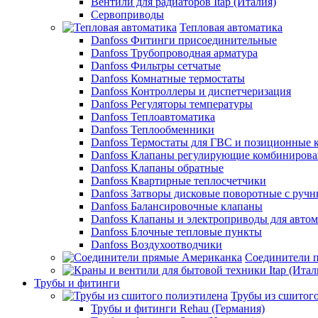
Вентили для радиаторов Itap (Италия)
Сервоприводы
Тепловая автоматика
Danfoss Фитинги присоединительные
Danfoss Трубопроводная арматура
Danfoss Фильтры сетчатые
Danfoss Комнатные термостаты
Danfoss Контроллеры и диспетчеризация
Danfoss Регуляторы температуры
Danfoss Теплоавтоматика
Danfoss Теплообменники
Danfoss Термостаты для ГВС и позиционные 
Danfoss Клапаны регулирующие комбиниров
Danfoss Клапаны обратные
Danfoss Квартирные теплосчетчики
Danfoss Затворы дисковые поворотные с руч
Danfoss Балансировочные клапаны
Danfoss Клапаны и электроприводы для авто
Danfoss Блочные тепловые пункты
Danfoss Воздухоотводчики
Соединители 
Трубы и фитинги
Трубы из сшитог
Трубы и фитинги Rehau (Германия)