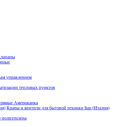
клапаны
анные
ным управлением
матизации тепловых пунктов
прямые Американка
Краны и вентили для бытовой техники Itap (Италия)
о полиэтилена