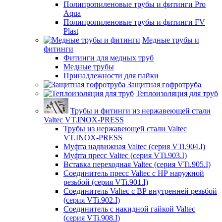
Полипропиленовые трубы и фитинги Pro
Aqua
Полипропиленовые трубы и фитинги FV
Plast
Медные трубы и
фитинги
Фитинги для медных труб
Медные трубы
Принадлежности для пайки
Защитная гофротруба
Теплоизоляция для труб
Трубы и фитинги из нержавеющей стали
Valtec VT.INOX-PRESS
Трубы из нержавеющей стали Valtec
VT.INOX-PRESS
Муфта надвижная Valtec (серия VTi.904.I)
Муфта пресс Valtec (серия VTi.903.I)
Вставка переходная Valtec (серия VTi.905.I)
Соединитель пресс Valtec с НР наружной
резьбой (серия VTi.901.I)
Соединитель Valtec с ВР внутренней резьбой
(серия VTi.902.I)
Соединитель с накидной гайкой Valtec
(серия VTi.908.I)