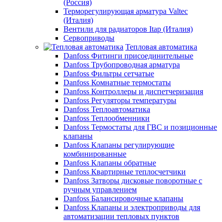
(Россия)
Терморегулирующая арматура Valtec
(Италия)
Вентили для радиаторов Itap (Италия)
Сервоприводы
Тепловая автоматика
Danfoss Фитинги присоединительные
Danfoss Трубопроводная арматура
Danfoss Фильтры сетчатые
Danfoss Комнатные термостаты
Danfoss Контроллеры и диспетчеризация
Danfoss Регуляторы температуры
Danfoss Теплоавтоматика
Danfoss Теплообменники
Danfoss Термостаты для ГВС и позиционные
клапаны
Danfoss Клапаны регулирующие
комбинированные
Danfoss Клапаны обратные
Danfoss Квартирные теплосчетчики
Danfoss Затворы дисковые поворотные с
ручным управлением
Danfoss Балансировочные клапаны
Danfoss Клапаны и электроприводы для
автоматизации тепловых пунктов