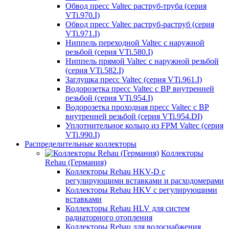
Обвод пресс Valtec раструб-труба (серия
VTi.970.I)
Обвод пресс Valtec раструб-раструб (серия
VTi.971.I)
Ниппель переходной Valtec с наружной
резьбой (серия VTi.580.I)
Ниппель прямой Valtec с наружной резьбой
(серия VTi.582.I)
Заглушка пресс Valtec (серия VTi.961.I)
Водорозетка пресс Valtec с ВР внутренней
резьбой (серия VTi.954.I)
Водорозетка проходная пресс Valtec с ВР
внутренней резьбой (серия VTi.954.DI)
Уплотнительное кольцо из FPM Valtec (серия
VTi.990.I)
Распределительные коллекторы
Коллекторы
Rehau (Германия)
Коллекторы Rehau HKV-D с
регулирующими вставками и расходомерами
Коллекторы Rehau HKV с регулирующими
вставками
Коллекторы Rehau HLV для систем
радиаторного отопления
Коллекторы Rehau для водоснабжения