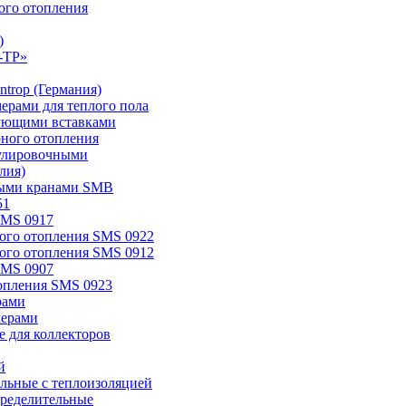
ого отопления
)
-TP»
trop (Германия)
мерами для теплого пола
ирующими вставками
рного отопления
егулировочными
лия)
овыми кранами SMB
51
SMS 0917
ного отопления SMS 0922
ного отопления SMS 0912
SMS 0907
топления SMS 0923
рами
мерами
 для коллекторов
й
ельные с теплоизоляцией
ределительные