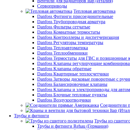
Вентили для радиаторов Itap (Италия)
Сервоприводы
Тепловая автоматика
Danfoss Фитинги присоединительные
Danfoss Трубопроводная арматура
Danfoss Фильтры сетчатые
Danfoss Комнатные термостаты
Danfoss Контроллеры и диспетчеризация
Danfoss Регуляторы температуры
Danfoss Теплоавтоматика
Danfoss Теплообменники
Danfoss Термостаты для ГВС и позиционные 
Danfoss Клапаны регулирующие комбиниров
Danfoss Клапаны обратные
Danfoss Квартирные теплосчетчики
Danfoss Затворы дисковые поворотные с руч
Danfoss Балансировочные клапаны
Danfoss Клапаны и электроприводы для авто
Danfoss Блочные тепловые пункты
Danfoss Воздухоотводчики
Соединители 
Трубы и фитинги
Трубы из сшитог
Трубы и фитинги Rehau (Германия)