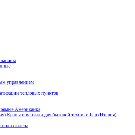
клапаны
анные
ным управлением
матизации тепловых пунктов
прямые Американка
Краны и вентили для бытовой техники Itap (Италия)
о полиэтилена