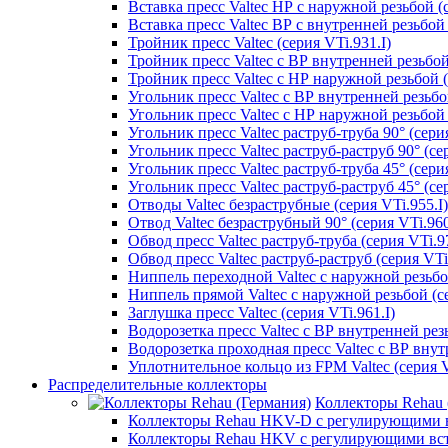
Вставка пресс Valtec НР с наружной резьбой (с
Вставка пресс Valtec ВР с внутренней резьбой 
Тройник пресс Valtec (серия VTi.931.I)
Тройник пресс Valtec с ВР внутренней резьбой 
Тройник пресс Valtec с НР наружной резьбой (
Угольник пресс Valtec с ВР внутренней резьбой
Угольник пресс Valtec с НР наружной резьбой 9
Угольник пресс Valtec раструб-труба 90° (серия
Угольник пресс Valtec раструб-раструб 90° (сер
Угольник пресс Valtec раструб-труба 45° (серия
Угольник пресс Valtec раструб-раструб 45° (сер
Отводы Valtec безраструбные (серия VTi.955.I)
Отвод Valtec безраструбный 90° (серия VTi.960
Обвод пресс Valtec раструб-труба (серия VTi.97
Обвод пресс Valtec раструб-раструб (серия VTi
Ниппель переходной Valtec с наружной резьбой
Ниппель прямой Valtec с наружной резьбой (се
Заглушка пресс Valtec (серия VTi.961.I)
Водорозетка пресс Valtec с ВР внутренней резь
Водорозетка проходная пресс Valtec с ВР внут
Уплотнительное кольцо из FPM Valtec (серия V
Распределительные коллекторы
Коллекторы Rehau 
Коллекторы Rehau HKV-D с регулирующими в
Коллекторы Rehau HKV с регулирующими вс