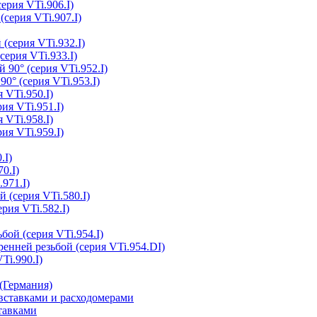
ерия VTi.906.I)
(серия VTi.907.I)
(серия VTi.932.I)
серия VTi.933.I)
 90° (серия VTi.952.I)
0° (серия VTi.953.I)
 VTi.950.I)
ия VTi.951.I)
 VTi.958.I)
ия VTi.959.I)
.I)
0.I)
.971.I)
 (серия VTi.580.I)
рия VTi.582.I)
бой (серия VTi.954.I)
ренней резьбой (серия VTi.954.DI)
Ti.990.I)
(Германия)
ставками и расходомерами
тавками