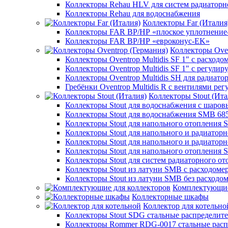
Коллекторы Rehau HLV для систем радиаторн
Коллекторы Rehau для водоснабжения
Коллекторы Far (Италия
Коллекторы FAR ВР/НР «плоское уплотнение
Коллекторы FAR ВР/НР «евроконус-EK»
Коллекторы Oven
Коллекторы Oventrop Multidis SF 1" с расходо
Коллекторы Oventrop Multidis SF 1" с регул
Коллекторы Oventrop Multidis SH для радиато
Гребёнки Oventrop Multidis R с вентилями р
Коллекторы Stout (Ита
Коллекторы Stout для водоснабжения с шар
Коллекторы Stout для водоснабжения SMB 68
Коллекторы Stout для напольного отопления 
Коллекторы Stout для напольного и радиатор
Коллекторы Stout для напольного и радиатор
Коллекторы Stout для напольного отопления 
Коллекторы Stout для систем радиаторного о
Коллекторы Stout из латуни SMB с расходоме
Коллекторы Stout из латуни SMB без расходо
Комплектующие
Коллекторные шкафы
Коллектор для котельно
Коллекторы Stout SDG стальные распределит
Коллекторы Rommer RDG-0017 стальные расп