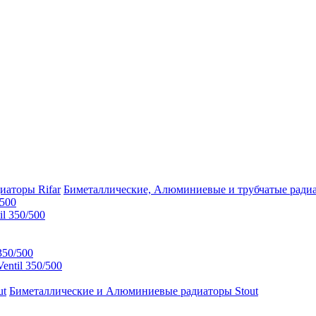
Биметаллические, Алюминиевые и трубчатые радиа
/500
l 350/500
350/500
ntil 350/500
Биметаллические и Алюминиевые радиаторы Stout