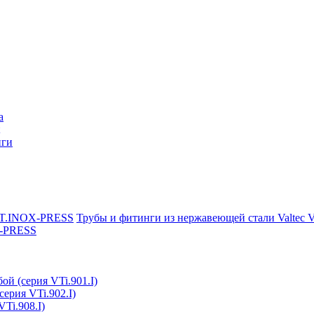
a
нги
Трубы и фитинги из нержавеющей стали Valtec
X-PRESS
ой (серия VTi.901.I)
серия VTi.902.I)
Ti.908.I)