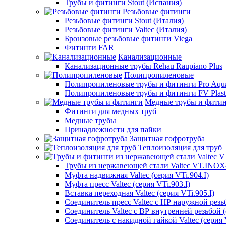
Трубы и фитинги Stout (Испания)
Резьбовые фитинги
Резьбовые фитинги Stout (Италия)
Резьбовые фитинги Valtec (Италия)
Бронзовые резьбовые фитинги Viega
Фитинги FAR
Канализационные
Канализационные трубы Rehau Raupiano Plus
Полипропиленовые
Полипропиленовые трубы и фитинги Pro Aqu
Полипропиленовые трубы и фитинги FV Plast
Медные трубы и фити
Фитинги для медных труб
Медные трубы
Принадлежности для пайки
Защитная гофротруба
Теплоизоляция для труб
Трубы из нержавеющей стали Valtec VT.INO
Муфта надвижная Valtec (серия VTi.904.I)
Муфта пресс Valtec (серия VTi.903.I)
Вставка переходная Valtec (серия VTi.905.I)
Соединитель пресс Valtec с НР наружной резьб
Соединитель Valtec с ВР внутренней резьбой (
Соединитель с накидной гайкой Valtec (серия V