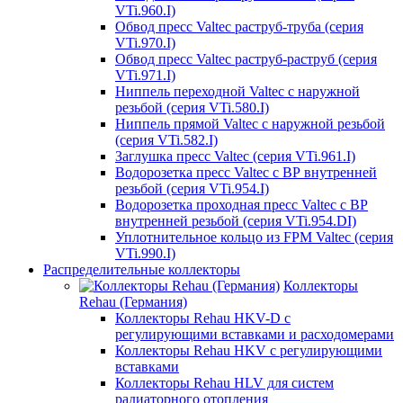
VTi.960.I)
Обвод пресс Valtec раструб-труба (серия
VTi.970.I)
Обвод пресс Valtec раструб-раструб (серия
VTi.971.I)
Ниппель переходной Valtec с наружной
резьбой (серия VTi.580.I)
Ниппель прямой Valtec с наружной резьбой
(серия VTi.582.I)
Заглушка пресс Valtec (серия VTi.961.I)
Водорозетка пресс Valtec с ВР внутренней
резьбой (серия VTi.954.I)
Водорозетка проходная пресс Valtec с ВР
внутренней резьбой (серия VTi.954.DI)
Уплотнительное кольцо из FPM Valtec (серия
VTi.990.I)
Распределительные коллекторы
Коллекторы
Rehau (Германия)
Коллекторы Rehau HKV-D с
регулирующими вставками и расходомерами
Коллекторы Rehau HKV с регулирующими
вставками
Коллекторы Rehau HLV для систем
радиаторного отопления