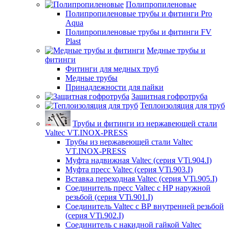
Полипропиленовые
Полипропиленовые трубы и фитинги Pro
Aqua
Полипропиленовые трубы и фитинги FV
Plast
Медные трубы и
фитинги
Фитинги для медных труб
Медные трубы
Принадлежности для пайки
Защитная гофротруба
Теплоизоляция для труб
Трубы и фитинги из нержавеющей стали
Valtec VT.INOX-PRESS
Трубы из нержавеющей стали Valtec
VT.INOX-PRESS
Муфта надвижная Valtec (серия VTi.904.I)
Муфта пресс Valtec (серия VTi.903.I)
Вставка переходная Valtec (серия VTi.905.I)
Соединитель пресс Valtec с НР наружной
резьбой (серия VTi.901.I)
Соединитель Valtec с ВР внутренней резьбой
(серия VTi.902.I)
Соединитель с накидной гайкой Valtec