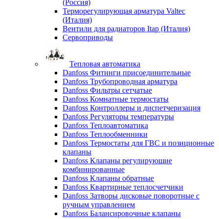
(Россия)
Терморегулирующая арматура Valtec
(Италия)
Вентили для радиаторов Itap (Италия)
Сервоприводы
Тепловая автоматика
Danfoss Фитинги присоединительные
Danfoss Трубопроводная арматура
Danfoss Фильтры сетчатые
Danfoss Комнатные термостаты
Danfoss Контроллеры и диспетчеризация
Danfoss Регуляторы температуры
Danfoss Теплоавтоматика
Danfoss Теплообменники
Danfoss Термостаты для ГВС и позиционные
клапаны
Danfoss Клапаны регулирующие
комбинированные
Danfoss Клапаны обратные
Danfoss Квартирные теплосчетчики
Danfoss Затворы дисковые поворотные с
ручным управлением
Danfoss Балансировочные клапаны