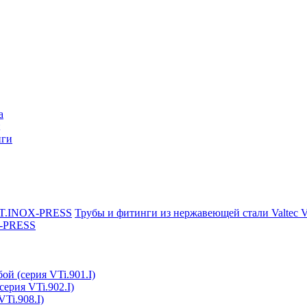
a
нги
Трубы и фитинги из нержавеющей стали Valtec
X-PRESS
ой (серия VTi.901.I)
серия VTi.902.I)
Ti.908.I)