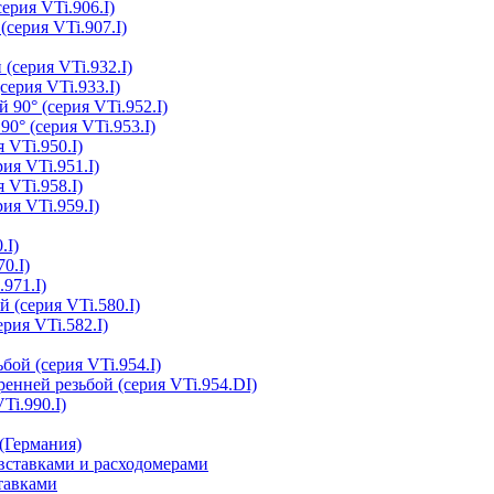
ерия VTi.906.I)
(серия VTi.907.I)
(серия VTi.932.I)
серия VTi.933.I)
 90° (серия VTi.952.I)
0° (серия VTi.953.I)
 VTi.950.I)
ия VTi.951.I)
 VTi.958.I)
ия VTi.959.I)
.I)
0.I)
.971.I)
 (серия VTi.580.I)
рия VTi.582.I)
бой (серия VTi.954.I)
ренней резьбой (серия VTi.954.DI)
Ti.990.I)
(Германия)
ставками и расходомерами
тавками