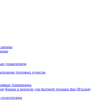
клапаны
анные
ным управлением
матизации тепловых пунктов
прямые Американка
Краны и вентили для бытовой техники Itap (Италия)
о полиэтилена