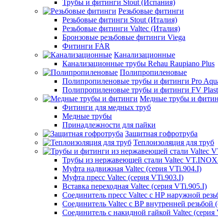
Трубы и фитинги Stout (Испания)
Резьбовые фитинги
Резьбовые фитинги Stout (Италия)
Резьбовые фитинги Valtec (Италия)
Бронзовые резьбовые фитинги Viega
Фитинги FAR
Канализационные
Канализационные трубы Rehau Raupiano Plus
Полипропиленовые
Полипропиленовые трубы и фитинги Pro Aqu
Полипропиленовые трубы и фитинги FV Plast
Медные трубы и фити
Фитинги для медных труб
Медные трубы
Принадлежности для пайки
Защитная гофротруба
Теплоизоляция для труб
Трубы из нержавеющей стали Valtec VT.INO
Муфта надвижная Valtec (серия VTi.904.I)
Муфта пресс Valtec (серия VTi.903.I)
Вставка переходная Valtec (серия VTi.905.I)
Соединитель пресс Valtec с НР наружной резьб
Соединитель Valtec с ВР внутренней резьбой (
Соединитель с накидной гайкой Valtec (серия V