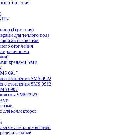
ого отопления
)
-TP»
trop (Германия)
мерами для теплого пола
ирующими вставками
рного отопления
егулировочными
лия)
овыми кранами SMB
51
SMS 0917
ного отопления SMS 0922
ного отопления SMS 0912
SMS 0907
топления SMS 0923
рами
мерами
 для коллекторов
й
ельные с теплоизоляцией
ределительные