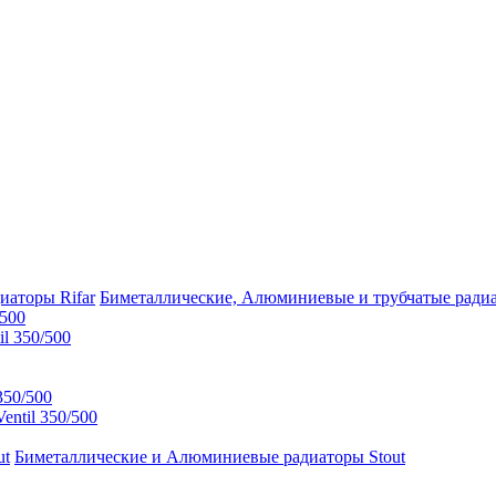
Биметаллические, Алюминиевые и трубчатые радиа
/500
l 350/500
350/500
ntil 350/500
Биметаллические и Алюминиевые радиаторы Stout