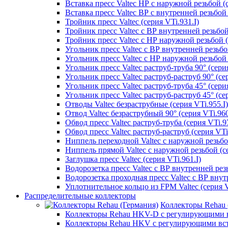
Вставка пресс Valtec НР с наружной резьбой (с
Вставка пресс Valtec ВР с внутренней резьбой 
Тройник пресс Valtec (серия VTi.931.I)
Тройник пресс Valtec с ВР внутренней резьбой 
Тройник пресс Valtec с НР наружной резьбой (
Угольник пресс Valtec с ВР внутренней резьбой
Угольник пресс Valtec с НР наружной резьбой 9
Угольник пресс Valtec раструб-труба 90° (серия
Угольник пресс Valtec раструб-раструб 90° (сер
Угольник пресс Valtec раструб-труба 45° (серия
Угольник пресс Valtec раструб-раструб 45° (сер
Отводы Valtec безраструбные (серия VTi.955.I)
Отвод Valtec безраструбный 90° (серия VTi.960
Обвод пресс Valtec раструб-труба (серия VTi.97
Обвод пресс Valtec раструб-раструб (серия VTi
Ниппель переходной Valtec с наружной резьбой
Ниппель прямой Valtec с наружной резьбой (се
Заглушка пресс Valtec (серия VTi.961.I)
Водорозетка пресс Valtec с ВР внутренней резь
Водорозетка проходная пресс Valtec с ВР внут
Уплотнительное кольцо из FPM Valtec (серия V
Распределительные коллекторы
Коллекторы Rehau 
Коллекторы Rehau HKV-D с регулирующими в
Коллекторы Rehau HKV с регулирующими вс