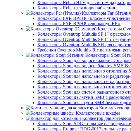
Коллекторы Rehau HLV для систем радиаторн
Коллекторы Rehau для водоснабжения
Коллекторы Far (Италия
Коллекторы FAR ВР/НР «плоское уплотнение
Коллекторы FAR ВР/НР «евроконус-EK»
Коллекторы Oven
Коллекторы Oventrop Multidis SF 1" с расходо
Коллекторы Oventrop Multidis SF 1" с регул
Коллекторы Oventrop Multidis SH для радиато
Гребёнки Oventrop Multidis R с вентилями р
Коллекторы Stout (Ита
Коллекторы Stout для водоснабжения с шар
Коллекторы Stout для водоснабжения SMB 68
Коллекторы Stout для напольного отопления 
Коллекторы Stout для напольного и радиатор
Коллекторы Stout для напольного и радиатор
Коллекторы Stout для напольного отопления 
Коллекторы Stout для систем радиаторного о
Коллекторы Stout из латуни SMB с расходоме
Коллекторы Stout из латуни SMB без расходо
Комплектующие
Коллекторные шкафы
Коллектор для котельно
Коллекторы Stout SDG стальные распределит
Коллекторы Rommer RDG-0017 стальные расп