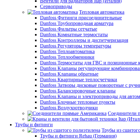
Вентили для радиаторов Itap (Италия)
Сервоприводы
Тепловая автоматика
Danfoss Фитинги присоединительные
Danfoss Трубопроводная арматура
Danfoss Фильтры сетчатые
Danfoss Комнатные термостаты
Danfoss Контроллеры и диспетчеризация
Danfoss Регуляторы температуры
Danfoss Теплоавтоматика
Danfoss Теплообменники
Danfoss Термостаты для ГВС и позиционные 
Danfoss Клапаны регулирующие комбиниров
Danfoss Клапаны обратные
Danfoss Квартирные теплосчетчики
Danfoss Затворы дисковые поворотные с руч
Danfoss Балансировочные клапаны
Danfoss Клапаны и электроприводы для авто
Danfoss Блочные тепловые пункты
Danfoss Воздухоотводчики
Соединители 
Трубы и фитинги
Трубы из сшитог
Трубы и фитинги Rehau (Германия)