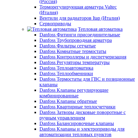
(Россия)
Терморегулирующая арматура Valtec
(Италия)
Вентили для радиаторов Itap (Италия)
Сервоприводы
Тепловая автоматика
Danfoss Фитинги присоединительные
Danfoss Трубопроводная арматура
Danfoss Фильтры сетчатые
Danfoss Комнатные термостаты
Danfoss Контроллеры и диспетчеризация
Danfoss Регуляторы температуры
Danfoss Теплоавтоматика
Danfoss Теплообменники
Danfoss Термостаты для ГВС и позиционные
клапаны
Danfoss Клапаны регулирующие
комбинированные
Danfoss Клапаны обратные
Danfoss Квартирные теплосчетчики
Danfoss Затворы дисковые поворотные с
ручным управлением
Danfoss Балансировочные клапаны
Danfoss Клапаны и электроприводы для
автоматизации тепловых пунктов