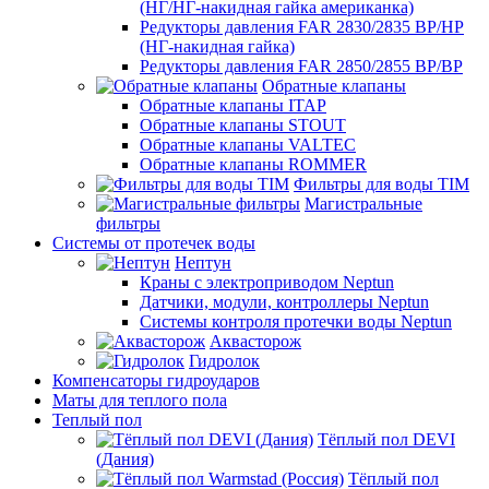
(НГ/НГ-накидная гайка американка)
Редукторы давления FAR 2830/2835 ВР/НР
(НГ-накидная гайка)
Редукторы давления FAR 2850/2855 ВР/ВР
Обратные клапаны
Обратные клапаны ITAP
Обратные клапаны STOUT
Обратные клапаны VALTEC
Обратные клапаны ROMMER
Фильтры для воды TIM
Магистральные
фильтры
Системы от протечек воды
Нептун
Краны с электроприводом Neptun
Датчики, модули, контроллеры Neptun
Системы контроля протечки воды Neptun
Аквасторож
Гидролок
Компенсаторы гидроударов
Маты для теплого пола
Теплый пол
Тёплый пол DEVI
(Дания)
Тёплый пол