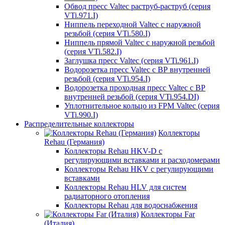
Обвод пресс Valtec раструб-раструб (серия
VTi.971.I)
Ниппель переходной Valtec с наружной
резьбой (серия VTi.580.I)
Ниппель прямой Valtec с наружной резьбой
(серия VTi.582.I)
Заглушка пресс Valtec (серия VTi.961.I)
Водорозетка пресс Valtec с ВР внутренней
резьбой (серия VTi.954.I)
Водорозетка проходная пресс Valtec с ВР
внутренней резьбой (серия VTi.954.DI)
Уплотнительное кольцо из FPM Valtec (серия
VTi.990.I)
Распределительные коллекторы
Коллекторы
Rehau (Германия)
Коллекторы Rehau HKV-D с
регулирующими вставками и расходомерами
Коллекторы Rehau HKV с регулирующими
вставками
Коллекторы Rehau HLV для систем
радиаторного отопления
Коллекторы Rehau для водоснабжения
Коллекторы Far
(Италия)