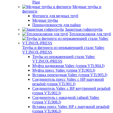
Plast
Медные трубы и
фитинги
Фитинги для медных труб
Медные трубы
Принадлежности для пайки
Защитная гофротруба
Теплоизоляция для труб
Трубы и фитинги из нержавеющей стали Valtec
VT.INOX-PRESS
Трубы из нержавеющей стали Valtec
VT.INOX-PRESS
Муфта надвижная Valtec (серия VTi.904.I)
Муфта пресс Valtec (серия VTi.903.I)
Вставка переходная Valtec (серия VTi.905.I)
Соединитель пресс Valtec с НР наружной
резьбой (серия VTi.901.I)
Соединитель Valtec с ВР внутренней резьбой
(серия VTi.902.I)
Соединитель с накидной гайкой Valtec
(серия VTi.908.I)
Вставка пресс Valtec НР с наружной резьбой
(серия VTi.906.I)