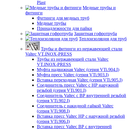
Plast
Медные трубы и
фитинги
Фитинги для медных труб
Медные трубы
Принадлежности для пайки
Защитная гофротруба
Теплоизоляция для труб
Трубы и фитинги из нержавеющей стали
Valtec VT.INOX-PRESS
Трубы из нержавеющей стали Valtec
VT.INOX-PRESS
Муфта надвижная Valtec (серия VTi.904.I)
Муфта пресс Valtec (серия VTi.903.I)
Вставка переходная Valtec (серия VTi.905.I)
Соединитель пресс Valtec с НР наружной
резьбой (серия VTi.901.I)
Соединитель Valtec с ВР внутренней резьбой
(серия VTi.902.I)
Соединитель с накидной гайкой Valtec
(серия VTi.908.I)
Вставка пресс Valtec НР с наружной резьбой
(серия VTi.906.I)
Вставка пресс Valtec ВР с внутренней