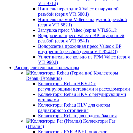
VTi.971.I)
Ниппель переходной Valtec с наружной
резьбой (серия VTi.580.I)
Ниппель прямой Valtec с наружной резьбой
(серия VTi.582.I)
Заглушка пресс Valtec (серия VTi.961.I)
Водорозетка пресс Valtec с ВР внутренней
резьбой (серия VTi.954.I)
Водорозетка проходная пресс Valtec с ВР
внутренней резьбой (серия VTi.954.DI)
Уплотнительное кольцо из FPM Valtec (серия
VTi.990.I)
Распределительные коллекторы
Коллекторы
Rehau (Германия)
Коллекторы Rehau HKV-D с
регулирующими вставками и расходомерами
Коллекторы Rehau HKV с регулирующими
вставками
Коллекторы Rehau HLV для систем
радиаторного отопления
Коллекторы Rehau для водоснабжения
Коллекторы Far
(Италия)
Коллекторы FAR ВР/НР «плоское