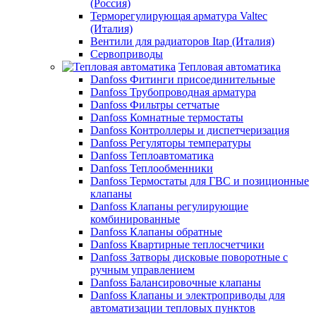
(Россия)
Терморегулирующая арматура Valtec
(Италия)
Вентили для радиаторов Itap (Италия)
Сервоприводы
Тепловая автоматика
Danfoss Фитинги присоединительные
Danfoss Трубопроводная арматура
Danfoss Фильтры сетчатые
Danfoss Комнатные термостаты
Danfoss Контроллеры и диспетчеризация
Danfoss Регуляторы температуры
Danfoss Теплоавтоматика
Danfoss Теплообменники
Danfoss Термостаты для ГВС и позиционные
клапаны
Danfoss Клапаны регулирующие
комбинированные
Danfoss Клапаны обратные
Danfoss Квартирные теплосчетчики
Danfoss Затворы дисковые поворотные с
ручным управлением
Danfoss Балансировочные клапаны
Danfoss Клапаны и электроприводы для
автоматизации тепловых пунктов