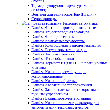
(Россия)
Терморегулирующая арматура Valtec
(Италия)
Вентили для радиаторов Itap (Италия)
Сервоприводы
Тепловая автоматика
Danfoss Фитинги присоединительные
Danfoss Трубопроводная арматура
Danfoss Фильтры сетчатые
Danfoss Комнатные термостаты
Danfoss Контроллеры и диспетчеризация
Danfoss Регуляторы температуры
Danfoss Теплоавтоматика
Danfoss Теплообменники
Danfoss Термостаты для ГВС и позиционные
клапаны
Danfoss Клапаны регулирующие
комбинированные
Danfoss Клапаны обратные
Danfoss Квартирные теплосчетчики
Danfoss Затворы дисковые поворотные с
ручным управлением
Danfoss Балансировочные клапаны
Danfoss Клапаны и электроприводы для
автоматизации тепловых пунктов