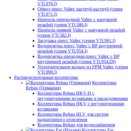
VTi.970.I)
Обвод пресс Valtec раструб-раструб (серия
VTi.971.I)
Ниппель переходной Valtec с наружной
резьбой (серия VTi.580.I)
Ниппель прямой Valtec с наружной резьбой
(серия VTi.582.I)
Заглушка пресс Valtec (серия VTi.961.I)
Водорозетка пресс Valtec с ВР внутренней
резьбой (серия VTi.954.I)
Водорозетка проходная пресс Valtec с ВР
внутренней резьбой (серия VTi.954.DI)
Уплотнительное кольцо из FPM Valtec (серия
VTi.990.I)
Распределительные коллекторы
Коллекторы
Rehau (Германия)
Коллекторы Rehau HKV-D с
регулирующими вставками и расходомерами
Коллекторы Rehau HKV с регулирующими
вставками
Коллекторы Rehau HLV для систем
радиаторного отопления
Коллекторы Rehau для водоснабжения
Коллекторы Far