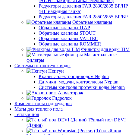
(НГ/НГ-накидная гайка американка)
Редукторы давления FAR 2830/2835 ВР/НР
(НГ-накидная гайка)
Редукторы давления FAR 2850/2855 ВР/ВР
Обратные клапаны
Обратные клапаны ITAP
Обратные клапаны STOUT
Обратные клапаны VALTEC
Обратные клапаны ROMMER
Фильтры для воды TIM
Магистральные
фильтры
Системы от протечек воды
Нептун
Краны с электроприводом Neptun
Датчики, модули, контроллеры Neptun
Системы контроля протечки воды Neptun
Аквасторож
Гидролок
Компенсаторы гидроударов
Маты для теплого пола
Теплый пол
Тёплый пол DEVI
(Дания)
Тёплый пол