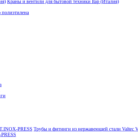
Краны и вентили для бытовой техники Itap (Италия)
о полиэтилена
a
нги
Трубы и фитинги из нержавеющей стали Valtec
X-PRESS