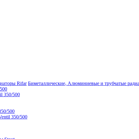
Биметаллические, Алюминиевые и трубчатые радиа
/500
l 350/500
350/500
ntil 350/500