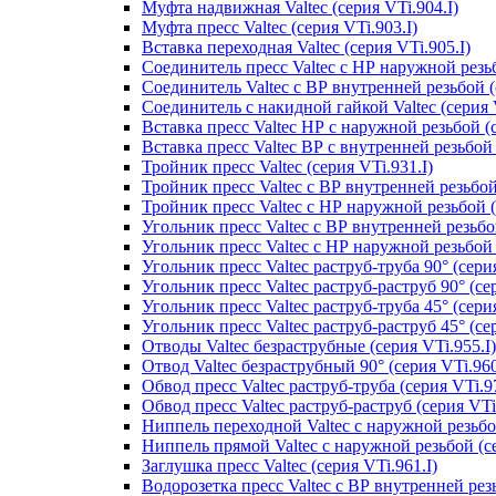
Муфта надвижная Valtec (серия VTi.904.I)
Муфта пресс Valtec (серия VTi.903.I)
Вставка переходная Valtec (серия VTi.905.I)
Соединитель пресс Valtec с НР наружной резьб
Соединитель Valtec с ВР внутренней резьбой (
Соединитель с накидной гайкой Valtec (серия V
Вставка пресс Valtec НР с наружной резьбой (с
Вставка пресс Valtec ВР с внутренней резьбой 
Тройник пресс Valtec (серия VTi.931.I)
Тройник пресс Valtec с ВР внутренней резьбой 
Тройник пресс Valtec с НР наружной резьбой (
Угольник пресс Valtec с ВР внутренней резьбой
Угольник пресс Valtec с НР наружной резьбой 9
Угольник пресс Valtec раструб-труба 90° (серия
Угольник пресс Valtec раструб-раструб 90° (сер
Угольник пресс Valtec раструб-труба 45° (серия
Угольник пресс Valtec раструб-раструб 45° (сер
Отводы Valtec безраструбные (серия VTi.955.I)
Отвод Valtec безраструбный 90° (серия VTi.960
Обвод пресс Valtec раструб-труба (серия VTi.97
Обвод пресс Valtec раструб-раструб (серия VTi
Ниппель переходной Valtec с наружной резьбой
Ниппель прямой Valtec с наружной резьбой (се
Заглушка пресс Valtec (серия VTi.961.I)
Водорозетка пресс Valtec с ВР внутренней резь