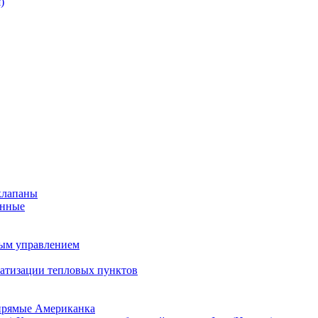
)
клапаны
анные
ным управлением
матизации тепловых пунктов
прямые Американка