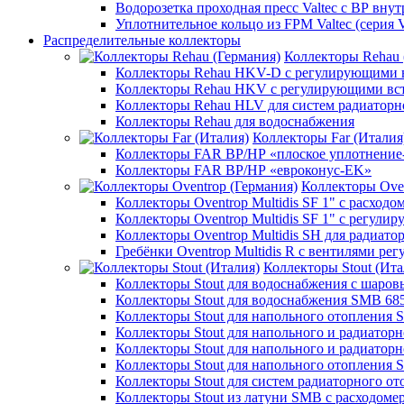
Водорозетка проходная пресс Valtec с ВР внут
Уплотнительное кольцо из FPM Valtec (серия V
Распределительные коллекторы
Коллекторы Rehau 
Коллекторы Rehau HKV-D с регулирующими в
Коллекторы Rehau HKV с регулирующими вс
Коллекторы Rehau HLV для систем радиаторн
Коллекторы Rehau для водоснабжения
Коллекторы Far (Италия
Коллекторы FAR ВР/НР «плоское уплотнение
Коллекторы FAR ВР/НР «евроконус-EK»
Коллекторы Oven
Коллекторы Oventrop Multidis SF 1" с расходо
Коллекторы Oventrop Multidis SF 1" с регул
Коллекторы Oventrop Multidis SH для радиато
Гребёнки Oventrop Multidis R с вентилями р
Коллекторы Stout (Ита
Коллекторы Stout для водоснабжения с шар
Коллекторы Stout для водоснабжения SMB 68
Коллекторы Stout для напольного отопления 
Коллекторы Stout для напольного и радиатор
Коллекторы Stout для напольного и радиатор
Коллекторы Stout для напольного отопления 
Коллекторы Stout для систем радиаторного о
Коллекторы Stout из латуни SMB с расходоме