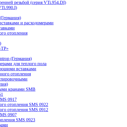
ренней резьбой (серия VTi.954.DI)
Ti.990.I)
(Германия)
ставками и расходомерами
тавками
ого отопления
)
-TP»
trop (Германия)
мерами для теплого пола
ирующими вставками
рного отопления
егулировочными
лия)
овыми кранами SMB
51
SMS 0917
ного отопления SMS 0922
ного отопления SMS 0912
SMS 0907
топления SMS 0923
рами