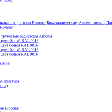
 Stout
Биметаллические, Алюминиевые, Пан
 Rommer
 трубчатые радиаторы Arbonia
е цвет белый RAL 9016
 цвет белый RAL 9016
е цвет белый RAL 9016
 цвет белый RAL 9016
 краны
я арматура
ания)
ов (Россия)