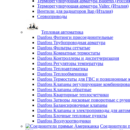
Терморегулирующая арматура Buderus (Россия
Терморегулирующая арматура Valtec (Италия)
Вентили для радиаторов Itap (Италия)
Сервоприводы
Тепловая автоматика
Danfoss Фитинги присоединительные
Danfoss Трубопроводная арматура
Danfoss Фильтры сетчатые
Danfoss Комнатные термостаты
Danfoss Контроллеры и диспетчеризация
Danfoss Регуляторы температуры
Danfoss Теплоавтоматика
Danfoss Теплообменники
Danfoss Термостаты для ГВС и позиционные 
Danfoss Клапаны регулирующие комбиниров
Danfoss Клапаны обратные
Danfoss Квартирные теплосчетчики
Danfoss Затворы дисковые поворотные с руч
Danfoss Балансировочные клапаны
Danfoss Клапаны и электроприводы для авто
Danfoss Блочные тепловые пункты
Danfoss Воздухоотводчики
Соединители 