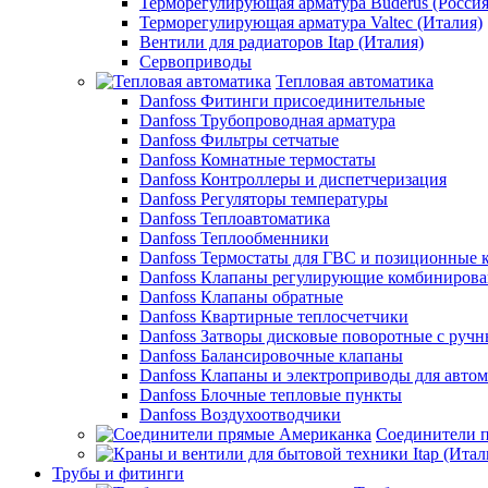
Терморегулирующая арматура Buderus (Россия
Терморегулирующая арматура Valtec (Италия)
Вентили для радиаторов Itap (Италия)
Сервоприводы
Тепловая автоматика
Danfoss Фитинги присоединительные
Danfoss Трубопроводная арматура
Danfoss Фильтры сетчатые
Danfoss Комнатные термостаты
Danfoss Контроллеры и диспетчеризация
Danfoss Регуляторы температуры
Danfoss Теплоавтоматика
Danfoss Теплообменники
Danfoss Термостаты для ГВС и позиционные 
Danfoss Клапаны регулирующие комбиниров
Danfoss Клапаны обратные
Danfoss Квартирные теплосчетчики
Danfoss Затворы дисковые поворотные с руч
Danfoss Балансировочные клапаны
Danfoss Клапаны и электроприводы для авто
Danfoss Блочные тепловые пункты
Danfoss Воздухоотводчики
Соединители 
Трубы и фитинги