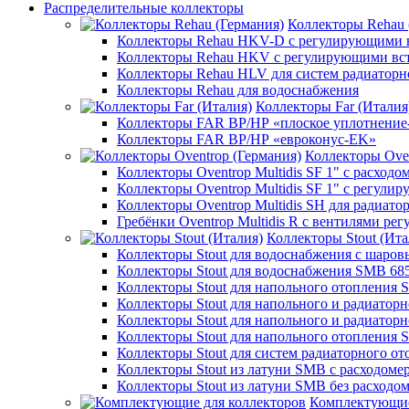
Распределительные коллекторы
Коллекторы Rehau 
Коллекторы Rehau HKV-D с регулирующими в
Коллекторы Rehau HKV с регулирующими вс
Коллекторы Rehau HLV для систем радиаторн
Коллекторы Rehau для водоснабжения
Коллекторы Far (Италия
Коллекторы FAR ВР/НР «плоское уплотнение
Коллекторы FAR ВР/НР «евроконус-EK»
Коллекторы Oven
Коллекторы Oventrop Multidis SF 1" с расходо
Коллекторы Oventrop Multidis SF 1" с регул
Коллекторы Oventrop Multidis SH для радиато
Гребёнки Oventrop Multidis R с вентилями р
Коллекторы Stout (Ита
Коллекторы Stout для водоснабжения с шар
Коллекторы Stout для водоснабжения SMB 68
Коллекторы Stout для напольного отопления 
Коллекторы Stout для напольного и радиатор
Коллекторы Stout для напольного и радиатор
Коллекторы Stout для напольного отопления 
Коллекторы Stout для систем радиаторного о
Коллекторы Stout из латуни SMB с расходоме
Коллекторы Stout из латуни SMB без расходо
Комплектующие