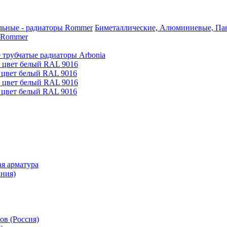
Биметаллические, Алюминиевые, Пан
 Rommer
 трубчатые радиаторы Arbonia
е цвет белый RAL 9016
 цвет белый RAL 9016
е цвет белый RAL 9016
 цвет белый RAL 9016
я арматура
ания)
ов (Россия)