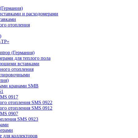
(Германия)
ставками и расходомерами
тавками
ого отопления
)
-TP»
trop (Германия)
мерами для теплого пола
ирующими вставками
рного отопления
егулировочными
лия)
овыми кранами SMB
51
SMS 0917
ного отопления SMS 0922
ного отопления SMS 0912
SMS 0907
топления SMS 0923
рами
мерами
 для коллекторов