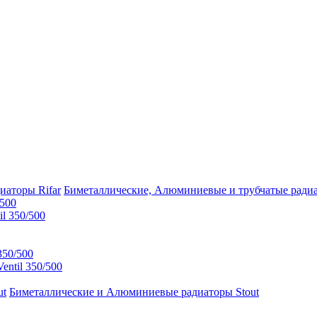
Биметаллические, Алюминиевые и трубчатые радиа
/500
l 350/500
350/500
ntil 350/500
Биметаллические и Алюминиевые радиаторы Stout