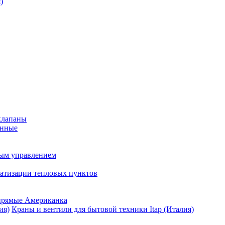
)
клапаны
анные
ным управлением
матизации тепловых пунктов
прямые Американка
Краны и вентили для бытовой техники Itap (Италия)