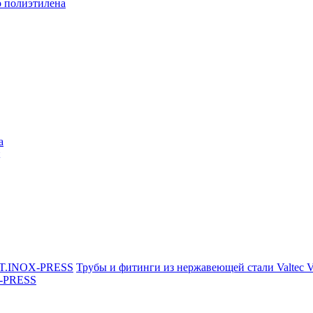
о полиэтилена
a
Трубы и фитинги из нержавеющей стали Valtec
X-PRESS