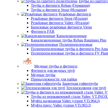
Трубы из сшитог
Трубы и фитинги Rehau (Германия)
Трубы и фитинги Stout (Испания)
Резьбовые фитинги
Резьбовые фитинги Stout (Италия)
Резьбовые фитинги Valtec (Италия)
Бронзовые резьбовые фитинги Viega
Фитинги FAR
Канализационные
Канализационные трубы Rehau Raupiano Plus
Полипропиленовые
Полипропиленовые трубы и фитинги Pro Aqu
Полипропиленовые трубы и фитинги FV Plast
Медные трубы и фитинги
Фитинги для медных труб
Медные трубы
Принадлежности для пайки
Защитная гофротруба
Теплоизоляция для труб
Трубы из нержавеющей стали Valtec VT.INO
Муфта надвижная Valtec (серия VTi.904.I)
Муфта пресс Valtec (серия VTi.903.I)