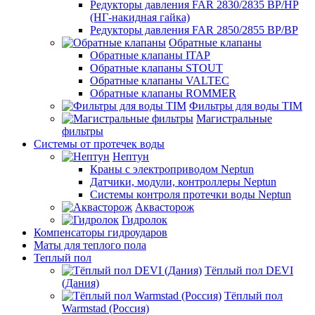
Редукторы давления FAR 2830/2835 ВР/НР
(НГ-накидная гайка)
Редукторы давления FAR 2850/2855 ВР/ВР
Обратные клапаны
Обратные клапаны ITAP
Обратные клапаны STOUT
Обратные клапаны VALTEC
Обратные клапаны ROMMER
Фильтры для воды TIM
Магистральные
фильтры
Системы от протечек воды
Нептун
Краны с электроприводом Neptun
Датчики, модули, контроллеры Neptun
Системы контроля протечки воды Neptun
Аквасторож
Гидролок
Компенсаторы гидроударов
Маты для теплого пола
Теплый пол
Тёплый пол DEVI
(Дания)
Тёплый пол
Warmstad (Россия)