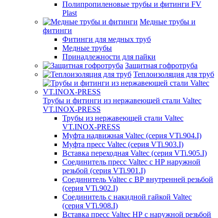
Полипропиленовые трубы и фитинги FV
Plast
Медные трубы и
фитинги
Фитинги для медных труб
Медные трубы
Принадлежности для пайки
Защитная гофротруба
Теплоизоляция для труб
Трубы и фитинги из нержавеющей стали Valtec
VT.INOX-PRESS
Трубы из нержавеющей стали Valtec
VT.INOX-PRESS
Муфта надвижная Valtec (серия VTi.904.I)
Муфта пресс Valtec (серия VTi.903.I)
Вставка переходная Valtec (серия VTi.905.I)
Соединитель пресс Valtec с НР наружной
резьбой (серия VTi.901.I)
Соединитель Valtec с ВР внутренней резьбой
(серия VTi.902.I)
Соединитель с накидной гайкой Valtec
(серия VTi.908.I)
Вставка пресс Valtec НР с наружной резьбой