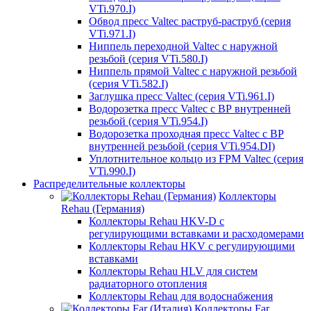
VTi.970.I)
Обвод пресс Valtec раструб-раструб (серия
VTi.971.I)
Ниппель переходной Valtec с наружной
резьбой (серия VTi.580.I)
Ниппель прямой Valtec с наружной резьбой
(серия VTi.582.I)
Заглушка пресс Valtec (серия VTi.961.I)
Водорозетка пресс Valtec с ВР внутренней
резьбой (серия VTi.954.I)
Водорозетка проходная пресс Valtec с ВР
внутренней резьбой (серия VTi.954.DI)
Уплотнительное кольцо из FPM Valtec (серия
VTi.990.I)
Распределительные коллекторы
Коллекторы
Rehau (Германия)
Коллекторы Rehau HKV-D с
регулирующими вставками и расходомерами
Коллекторы Rehau HKV с регулирующими
вставками
Коллекторы Rehau HLV для систем
радиаторного отопления
Коллекторы Rehau для водоснабжения
Коллекторы Far