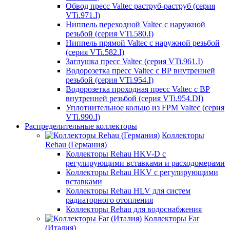
Обвод пресс Valtec раструб-раструб (серия
VTi.971.I)
Ниппель переходной Valtec с наружной
резьбой (серия VTi.580.I)
Ниппель прямой Valtec с наружной резьбой
(серия VTi.582.I)
Заглушка пресс Valtec (серия VTi.961.I)
Водорозетка пресс Valtec с ВР внутренней
резьбой (серия VTi.954.I)
Водорозетка проходная пресс Valtec с ВР
внутренней резьбой (серия VTi.954.DI)
Уплотнительное кольцо из FPM Valtec (серия
VTi.990.I)
Распределительные коллекторы
Коллекторы
Rehau (Германия)
Коллекторы Rehau HKV-D с
регулирующими вставками и расходомерами
Коллекторы Rehau HKV с регулирующими
вставками
Коллекторы Rehau HLV для систем
радиаторного отопления
Коллекторы Rehau для водоснабжения
Коллекторы Far
(Италия)