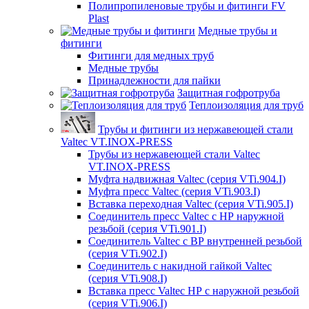
Полипропиленовые трубы и фитинги FV
Plast
Медные трубы и
фитинги
Фитинги для медных труб
Медные трубы
Принадлежности для пайки
Защитная гофротруба
Теплоизоляция для труб
Трубы и фитинги из нержавеющей стали
Valtec VT.INOX-PRESS
Трубы из нержавеющей стали Valtec
VT.INOX-PRESS
Муфта надвижная Valtec (серия VTi.904.I)
Муфта пресс Valtec (серия VTi.903.I)
Вставка переходная Valtec (серия VTi.905.I)
Соединитель пресс Valtec с НР наружной
резьбой (серия VTi.901.I)
Соединитель Valtec с ВР внутренней резьбой
(серия VTi.902.I)
Соединитель с накидной гайкой Valtec
(серия VTi.908.I)
Вставка пресс Valtec НР с наружной резьбой
(серия VTi.906.I)