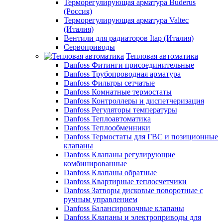
Терморегулирующая арматура Buderus
(Россия)
Терморегулирующая арматура Valtec
(Италия)
Вентили для радиаторов Itap (Италия)
Сервоприводы
Тепловая автоматика
Danfoss Фитинги присоединительные
Danfoss Трубопроводная арматура
Danfoss Фильтры сетчатые
Danfoss Комнатные термостаты
Danfoss Контроллеры и диспетчеризация
Danfoss Регуляторы температуры
Danfoss Теплоавтоматика
Danfoss Теплообменники
Danfoss Термостаты для ГВС и позиционные
клапаны
Danfoss Клапаны регулирующие
комбинированные
Danfoss Клапаны обратные
Danfoss Квартирные теплосчетчики
Danfoss Затворы дисковые поворотные с
ручным управлением
Danfoss Балансировочные клапаны
Danfoss Клапаны и электроприводы для