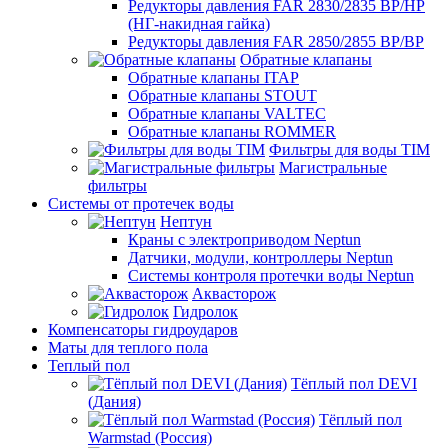
Редукторы давления FAR 2830/2835 ВР/НР
(НГ-накидная гайка)
Редукторы давления FAR 2850/2855 ВР/ВР
Обратные клапаны
Обратные клапаны ITAP
Обратные клапаны STOUT
Обратные клапаны VALTEC
Обратные клапаны ROMMER
Фильтры для воды TIM
Магистральные
фильтры
Системы от протечек воды
Нептун
Краны с электроприводом Neptun
Датчики, модули, контроллеры Neptun
Системы контроля протечки воды Neptun
Аквасторож
Гидролок
Компенсаторы гидроударов
Маты для теплого пола
Теплый пол
Тёплый пол DEVI
(Дания)
Тёплый пол
Warmstad (Россия)