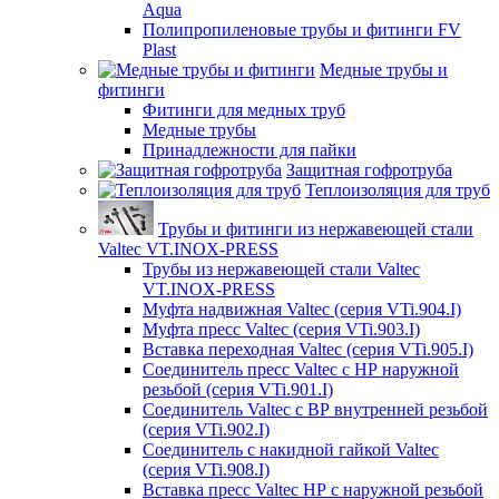
Aqua
Полипропиленовые трубы и фитинги FV
Plast
Медные трубы и
фитинги
Фитинги для медных труб
Медные трубы
Принадлежности для пайки
Защитная гофротруба
Теплоизоляция для труб
Трубы и фитинги из нержавеющей стали
Valtec VT.INOX-PRESS
Трубы из нержавеющей стали Valtec
VT.INOX-PRESS
Муфта надвижная Valtec (серия VTi.904.I)
Муфта пресс Valtec (серия VTi.903.I)
Вставка переходная Valtec (серия VTi.905.I)
Соединитель пресс Valtec с НР наружной
резьбой (серия VTi.901.I)
Соединитель Valtec с ВР внутренней резьбой
(серия VTi.902.I)
Соединитель с накидной гайкой Valtec
(серия VTi.908.I)
Вставка пресс Valtec НР с наружной резьбой