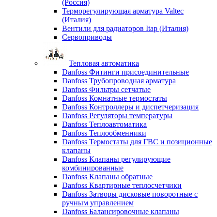
(Россия)
Терморегулирующая арматура Valtec
(Италия)
Вентили для радиаторов Itap (Италия)
Сервоприводы
Тепловая автоматика
Danfoss Фитинги присоединительные
Danfoss Трубопроводная арматура
Danfoss Фильтры сетчатые
Danfoss Комнатные термостаты
Danfoss Контроллеры и диспетчеризация
Danfoss Регуляторы температуры
Danfoss Теплоавтоматика
Danfoss Теплообменники
Danfoss Термостаты для ГВС и позиционные
клапаны
Danfoss Клапаны регулирующие
комбинированные
Danfoss Клапаны обратные
Danfoss Квартирные теплосчетчики
Danfoss Затворы дисковые поворотные с
ручным управлением
Danfoss Балансировочные клапаны