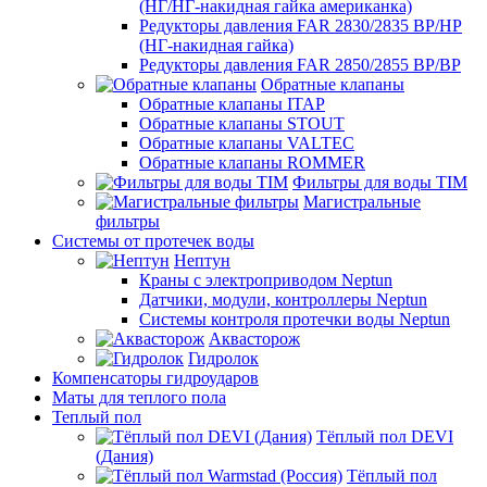
(НГ/НГ-накидная гайка американка)
Редукторы давления FAR 2830/2835 ВР/НР
(НГ-накидная гайка)
Редукторы давления FAR 2850/2855 ВР/ВР
Обратные клапаны
Обратные клапаны ITAP
Обратные клапаны STOUT
Обратные клапаны VALTEC
Обратные клапаны ROMMER
Фильтры для воды TIM
Магистральные
фильтры
Системы от протечек воды
Нептун
Краны с электроприводом Neptun
Датчики, модули, контроллеры Neptun
Системы контроля протечки воды Neptun
Аквасторож
Гидролок
Компенсаторы гидроударов
Маты для теплого пола
Теплый пол
Тёплый пол DEVI
(Дания)
Тёплый пол