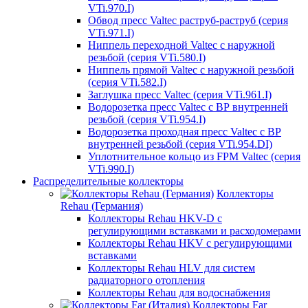
VTi.970.I)
Обвод пресс Valtec раструб-раструб (серия
VTi.971.I)
Ниппель переходной Valtec с наружной
резьбой (серия VTi.580.I)
Ниппель прямой Valtec с наружной резьбой
(серия VTi.582.I)
Заглушка пресс Valtec (серия VTi.961.I)
Водорозетка пресс Valtec с ВР внутренней
резьбой (серия VTi.954.I)
Водорозетка проходная пресс Valtec с ВР
внутренней резьбой (серия VTi.954.DI)
Уплотнительное кольцо из FPM Valtec (серия
VTi.990.I)
Распределительные коллекторы
Коллекторы
Rehau (Германия)
Коллекторы Rehau HKV-D с
регулирующими вставками и расходомерами
Коллекторы Rehau HKV с регулирующими
вставками
Коллекторы Rehau HLV для систем
радиаторного отопления
Коллекторы Rehau для водоснабжения
Коллекторы Far