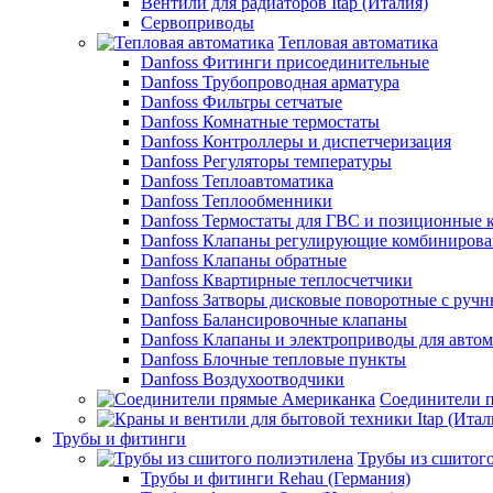
Вентили для радиаторов Itap (Италия)
Сервоприводы
Тепловая автоматика
Danfoss Фитинги присоединительные
Danfoss Трубопроводная арматура
Danfoss Фильтры сетчатые
Danfoss Комнатные термостаты
Danfoss Контроллеры и диспетчеризация
Danfoss Регуляторы температуры
Danfoss Теплоавтоматика
Danfoss Теплообменники
Danfoss Термостаты для ГВС и позиционные 
Danfoss Клапаны регулирующие комбиниров
Danfoss Клапаны обратные
Danfoss Квартирные теплосчетчики
Danfoss Затворы дисковые поворотные с руч
Danfoss Балансировочные клапаны
Danfoss Клапаны и электроприводы для авто
Danfoss Блочные тепловые пункты
Danfoss Воздухоотводчики
Соединители 
Трубы и фитинги
Трубы из сшитог
Трубы и фитинги Rehau (Германия)