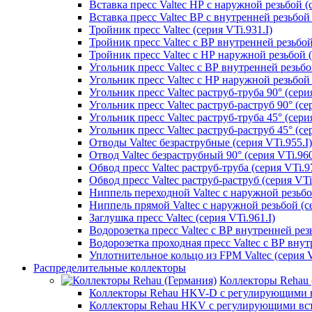
Вставка пресс Valtec НР с наружной резьбой (с
Вставка пресс Valtec ВР с внутренней резьбой 
Тройник пресс Valtec (серия VTi.931.I)
Тройник пресс Valtec с ВР внутренней резьбой 
Тройник пресс Valtec с НР наружной резьбой (
Угольник пресс Valtec с ВР внутренней резьбой
Угольник пресс Valtec с НР наружной резьбой 9
Угольник пресс Valtec раструб-труба 90° (серия
Угольник пресс Valtec раструб-раструб 90° (сер
Угольник пресс Valtec раструб-труба 45° (серия
Угольник пресс Valtec раструб-раструб 45° (сер
Отводы Valtec безраструбные (серия VTi.955.I)
Отвод Valtec безраструбный 90° (серия VTi.960
Обвод пресс Valtec раструб-труба (серия VTi.97
Обвод пресс Valtec раструб-раструб (серия VTi
Ниппель переходной Valtec с наружной резьбой
Ниппель прямой Valtec с наружной резьбой (се
Заглушка пресс Valtec (серия VTi.961.I)
Водорозетка пресс Valtec с ВР внутренней резь
Водорозетка проходная пресс Valtec с ВР внут
Уплотнительное кольцо из FPM Valtec (серия V
Распределительные коллекторы
Коллекторы Rehau 
Коллекторы Rehau HKV-D с регулирующими в
Коллекторы Rehau HKV с регулирующими вс