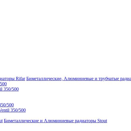
Биметаллические, Алюминиевые и трубчатые радиа
/500
l 350/500
350/500
ntil 350/500
Биметаллические и Алюминиевые радиаторы Stout