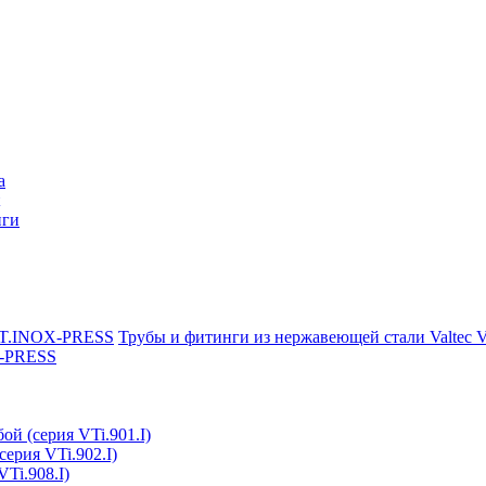
a
нги
Трубы и фитинги из нержавеющей стали Valtec
X-PRESS
ой (серия VTi.901.I)
серия VTi.902.I)
Ti.908.I)