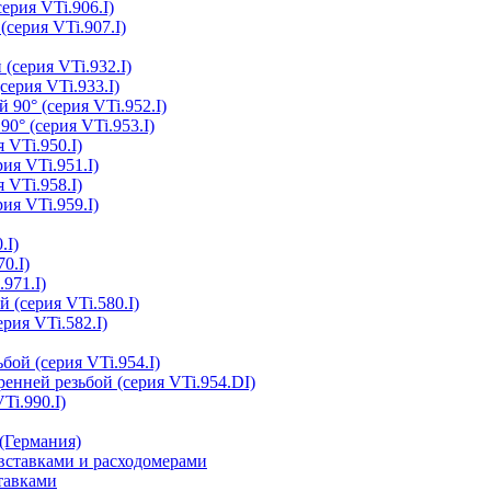
ерия VTi.906.I)
(серия VTi.907.I)
(серия VTi.932.I)
серия VTi.933.I)
 90° (серия VTi.952.I)
0° (серия VTi.953.I)
 VTi.950.I)
ия VTi.951.I)
 VTi.958.I)
ия VTi.959.I)
.I)
0.I)
.971.I)
 (серия VTi.580.I)
рия VTi.582.I)
бой (серия VTi.954.I)
ренней резьбой (серия VTi.954.DI)
Ti.990.I)
(Германия)
ставками и расходомерами
тавками