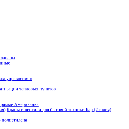
клапаны
анные
ным управлением
матизации тепловых пунктов
прямые Американка
Краны и вентили для бытовой техники Itap (Италия)
о полиэтилена