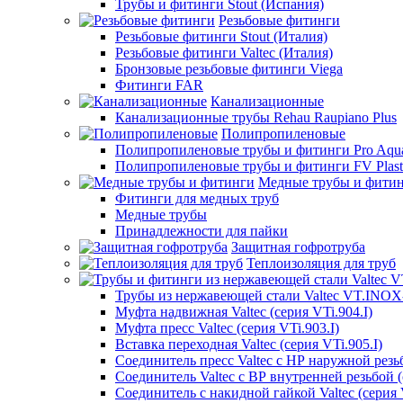
Трубы и фитинги Stout (Испания)
Резьбовые фитинги
Резьбовые фитинги Stout (Италия)
Резьбовые фитинги Valtec (Италия)
Бронзовые резьбовые фитинги Viega
Фитинги FAR
Канализационные
Канализационные трубы Rehau Raupiano Plus
Полипропиленовые
Полипропиленовые трубы и фитинги Pro Aqu
Полипропиленовые трубы и фитинги FV Plast
Медные трубы и фити
Фитинги для медных труб
Медные трубы
Принадлежности для пайки
Защитная гофротруба
Теплоизоляция для труб
Трубы из нержавеющей стали Valtec VT.INO
Муфта надвижная Valtec (серия VTi.904.I)
Муфта пресс Valtec (серия VTi.903.I)
Вставка переходная Valtec (серия VTi.905.I)
Соединитель пресс Valtec с НР наружной резьб
Соединитель Valtec с ВР внутренней резьбой (
Соединитель с накидной гайкой Valtec (серия V