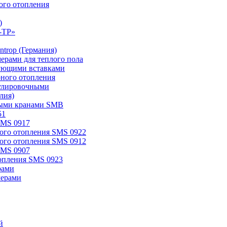
ого отопления
)
-TP»
trop (Германия)
мерами для теплого пола
ирующими вставками
рного отопления
егулировочными
лия)
овыми кранами SMB
51
SMS 0917
ного отопления SMS 0922
ного отопления SMS 0912
SMS 0907
топления SMS 0923
рами
мерами
й