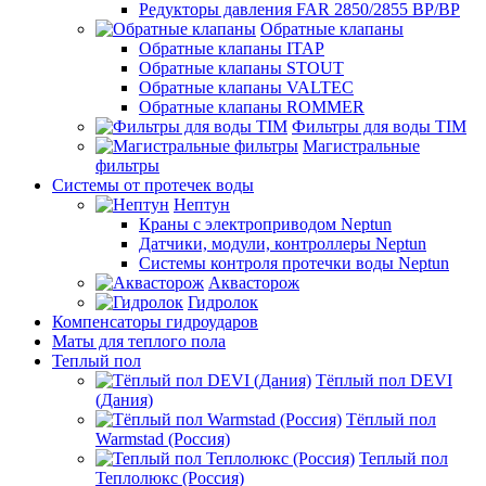
Редукторы давления FAR 2850/2855 ВР/ВР
Обратные клапаны
Обратные клапаны ITAP
Обратные клапаны STOUT
Обратные клапаны VALTEC
Обратные клапаны ROMMER
Фильтры для воды TIM
Магистральные
фильтры
Системы от протечек воды
Нептун
Краны с электроприводом Neptun
Датчики, модули, контроллеры Neptun
Системы контроля протечки воды Neptun
Аквасторож
Гидролок
Компенсаторы гидроударов
Маты для теплого пола
Теплый пол
Тёплый пол DEVI
(Дания)
Тёплый пол
Warmstad (Россия)
Теплый пол
Теплолюкс (Россия)