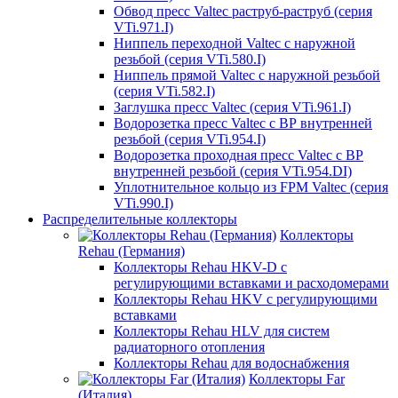
Обвод пресс Valtec раструб-раструб (серия
VTi.971.I)
Ниппель переходной Valtec с наружной
резьбой (серия VTi.580.I)
Ниппель прямой Valtec с наружной резьбой
(серия VTi.582.I)
Заглушка пресс Valtec (серия VTi.961.I)
Водорозетка пресс Valtec с ВР внутренней
резьбой (серия VTi.954.I)
Водорозетка проходная пресс Valtec с ВР
внутренней резьбой (серия VTi.954.DI)
Уплотнительное кольцо из FPM Valtec (серия
VTi.990.I)
Распределительные коллекторы
Коллекторы
Rehau (Германия)
Коллекторы Rehau HKV-D с
регулирующими вставками и расходомерами
Коллекторы Rehau HKV с регулирующими
вставками
Коллекторы Rehau HLV для систем
радиаторного отопления
Коллекторы Rehau для водоснабжения
Коллекторы Far
(Италия)