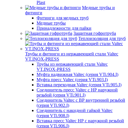
Plast
Медные трубы и
фитинги
Фитинги для медных труб
Медные трубы
Принадлежности для пайки
Защитная гофротруба
Теплоизоляция для труб
Трубы и фитинги из нержавеющей стали Valtec
VT.INOX-PRESS
Трубы из нержавеющей стали Valtec
VT.INOX-PRESS
Муфта надвижная Valtec (серия VTi.904.I)
Муфта пресс Valtec (серия VTi.903.I)
Вставка переходная Valtec (серия VTi.905.I)
Соединитель пресс Valtec с НР наружной
резьбой (серия VTi.901.I)
Соединитель Valtec с ВР внутренней резьбой
(серия VTi.902.I)
Соединитель с накидной гайкой Valtec
(серия VTi.908.I)
Вставка пресс Valtec НР с наружной резьбой
(серия VTi.906.I)