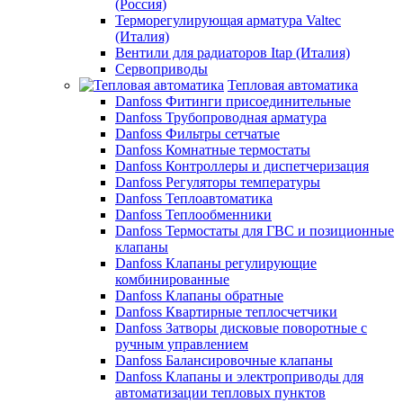
(Россия)
Терморегулирующая арматура Valtec
(Италия)
Вентили для радиаторов Itap (Италия)
Сервоприводы
Тепловая автоматика
Danfoss Фитинги присоединительные
Danfoss Трубопроводная арматура
Danfoss Фильтры сетчатые
Danfoss Комнатные термостаты
Danfoss Контроллеры и диспетчеризация
Danfoss Регуляторы температуры
Danfoss Теплоавтоматика
Danfoss Теплообменники
Danfoss Термостаты для ГВС и позиционные
клапаны
Danfoss Клапаны регулирующие
комбинированные
Danfoss Клапаны обратные
Danfoss Квартирные теплосчетчики
Danfoss Затворы дисковые поворотные с
ручным управлением
Danfoss Балансировочные клапаны
Danfoss Клапаны и электроприводы для
автоматизации тепловых пунктов