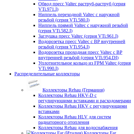
Обвод пресс Valtec раструб-раструб (серия
VTi.971.I)
Ниппель переходной Valtec с наружной
резьбой (серия VTi.580.I)
Ниппель прямой Valtec с наружной резьбой
(серия VTi.582.I)
Заглушка пресс Valtec (серия VTi.961.I)
Водорозетка пресс Valtec с ВР внутренней
резьбой (серия VTi.954.I)
Водорозетка проходная пресс Valtec с ВР
внутренней резьбой (серия VTi.954.DI)
Уплотнительное кольцо из FPM Valtec (серия
VTi.990.I)
Распределительные коллекторы
Коллекторы Rehau (Германия)
Коллекторы Rehau HKV-D с
регулирующими вставками и расходомерами
Коллекторы Rehau HKV с регулирующими
вставками
Коллекторы Rehau HLV для систем
радиаторного отопления
Коллекторы Rehau для водоснабжения
Коллекторы Far