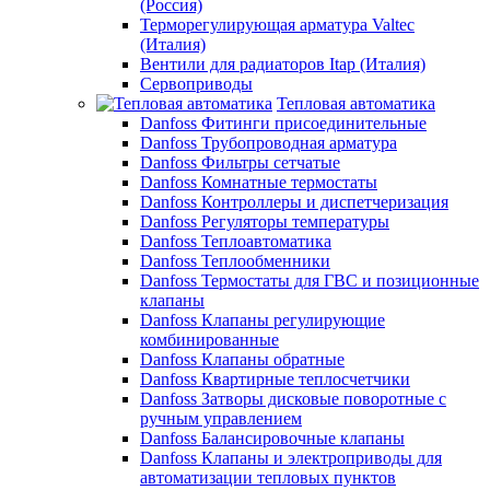
(Россия)
Терморегулирующая арматура Valtec
(Италия)
Вентили для радиаторов Itap (Италия)
Сервоприводы
Тепловая автоматика
Danfoss Фитинги присоединительные
Danfoss Трубопроводная арматура
Danfoss Фильтры сетчатые
Danfoss Комнатные термостаты
Danfoss Контроллеры и диспетчеризация
Danfoss Регуляторы температуры
Danfoss Теплоавтоматика
Danfoss Теплообменники
Danfoss Термостаты для ГВС и позиционные
клапаны
Danfoss Клапаны регулирующие
комбинированные
Danfoss Клапаны обратные
Danfoss Квартирные теплосчетчики
Danfoss Затворы дисковые поворотные с
ручным управлением
Danfoss Балансировочные клапаны
Danfoss Клапаны и электроприводы для
автоматизации тепловых пунктов