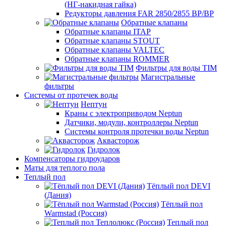
(НГ-накидная гайка)
Редукторы давления FAR 2850/2855 ВР/ВР
Обратные клапаны
Обратные клапаны ITAP
Обратные клапаны STOUT
Обратные клапаны VALTEC
Обратные клапаны ROMMER
Фильтры для воды TIM
Магистральные
фильтры
Системы от протечек воды
Нептун
Краны с электроприводом Neptun
Датчики, модули, контроллеры Neptun
Системы контроля протечки воды Neptun
Аквасторож
Гидролок
Компенсаторы гидроударов
Маты для теплого пола
Теплый пол
Тёплый пол DEVI
(Дания)
Тёплый пол
Warmstad (Россия)
Теплый пол