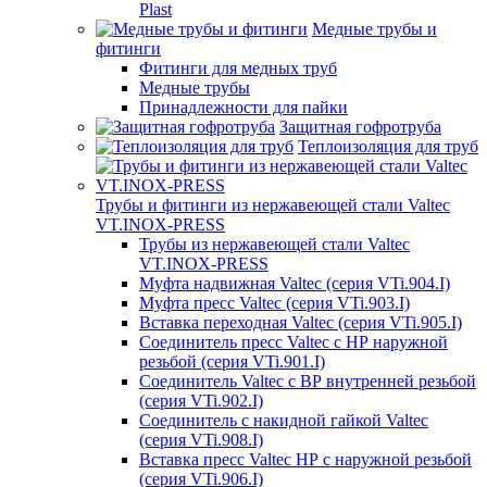
Plast
Медные трубы и
фитинги
Фитинги для медных труб
Медные трубы
Принадлежности для пайки
Защитная гофротруба
Теплоизоляция для труб
Трубы и фитинги из нержавеющей стали Valtec
VT.INOX-PRESS
Трубы из нержавеющей стали Valtec
VT.INOX-PRESS
Муфта надвижная Valtec (серия VTi.904.I)
Муфта пресс Valtec (серия VTi.903.I)
Вставка переходная Valtec (серия VTi.905.I)
Соединитель пресс Valtec с НР наружной
резьбой (серия VTi.901.I)
Соединитель Valtec с ВР внутренней резьбой
(серия VTi.902.I)
Соединитель с накидной гайкой Valtec
(серия VTi.908.I)
Вставка пресс Valtec НР с наружной резьбой
(серия VTi.906.I)