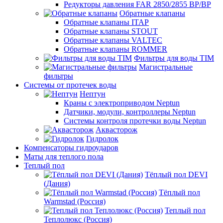
Редукторы давления FAR 2850/2855 ВР/ВР
Обратные клапаны
Обратные клапаны ITAP
Обратные клапаны STOUT
Обратные клапаны VALTEC
Обратные клапаны ROMMER
Фильтры для воды TIM
Магистральные
фильтры
Системы от протечек воды
Нептун
Краны с электроприводом Neptun
Датчики, модули, контроллеры Neptun
Системы контроля протечки воды Neptun
Аквасторож
Гидролок
Компенсаторы гидроударов
Маты для теплого пола
Теплый пол
Тёплый пол DEVI
(Дания)
Тёплый пол
Warmstad (Россия)
Теплый пол
Теплолюкс (Россия)