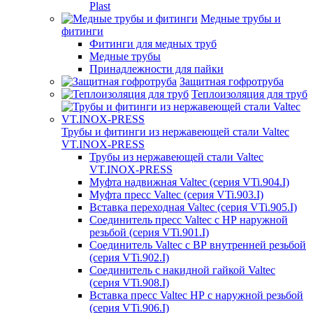
Plast
Медные трубы и
фитинги
Фитинги для медных труб
Медные трубы
Принадлежности для пайки
Защитная гофротруба
Теплоизоляция для труб
Трубы и фитинги из нержавеющей стали Valtec
VT.INOX-PRESS
Трубы из нержавеющей стали Valtec
VT.INOX-PRESS
Муфта надвижная Valtec (серия VTi.904.I)
Муфта пресс Valtec (серия VTi.903.I)
Вставка переходная Valtec (серия VTi.905.I)
Соединитель пресс Valtec с НР наружной
резьбой (серия VTi.901.I)
Соединитель Valtec с ВР внутренней резьбой
(серия VTi.902.I)
Соединитель с накидной гайкой Valtec
(серия VTi.908.I)
Вставка пресс Valtec НР с наружной резьбой
(серия VTi.906.I)