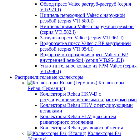
Обвод пресс Valtec раструб-раструб (серия
VTi.971.I)
Ниппель переходной Valtec с наружной
резьбой (серия VTi.580.I)
Ниппель прямой Valtec с наружной резьбой
(серия VTi.582.I)
Заглушка пресс Valtec (серия VTi.961.I)
Водорозетка пресс Valtec с ВР внутренней
резьбой (серия VTi.954.I)
Водорозетка проходная пресс Valtec с ВР
внутренней резьбой (серия VTi.954.DI)
Уплотнительное кольцо из FPM Valtec (серия
VTi.990.I)
Распределительные коллекторы
Коллекторы
Rehau (Германия)
Коллекторы Rehau HKV-D с
регулирующими вставками и расходомерами
Коллекторы Rehau HKV с регулирующими
вставками
Коллекторы Rehau HLV для систем
радиаторного отопления
Коллекторы Rehau для водоснабжения
Коллекторы Far
(Италия)