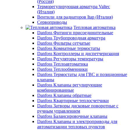
(Россия)
Терморегулирующая арматура Valtec
(Италия)
Вентили для радиаторов Itap (Италия)
Сервоприводы
Тепловая автоматика
Danfoss Фитинги присоединительные
Danfoss Трубопроводная арматура
Danfoss Фильтры сетчатые
Danfoss Комнатные термостаты
Danfoss Контроллеры и диспетчеризация
Danfoss Регуляторы температуры
Danfoss Теплоавтоматика
Danfoss Теплообменники
Danfoss Термостаты для ГВС и позиционные
клапаны
Danfoss Клапаны регулирующие
комбинированные
Danfoss Клапаны обратные
Danfoss Квартирные теплосчетчики
Danfoss Затворы дисковые поворотные с
ручным управлением
Danfoss Балансировочные клапаны
Danfoss Клапаны и электроприводы для
автоматизации тепловых пунктов