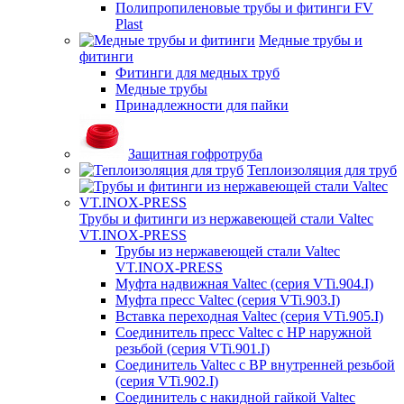
Полипропиленовые трубы и фитинги FV
Plast
Медные трубы и
фитинги
Фитинги для медных труб
Медные трубы
Принадлежности для пайки
Защитная гофротруба
Теплоизоляция для труб
Трубы и фитинги из нержавеющей стали Valtec
VT.INOX-PRESS
Трубы из нержавеющей стали Valtec
VT.INOX-PRESS
Муфта надвижная Valtec (серия VTi.904.I)
Муфта пресс Valtec (серия VTi.903.I)
Вставка переходная Valtec (серия VTi.905.I)
Соединитель пресс Valtec с НР наружной
резьбой (серия VTi.901.I)
Соединитель Valtec с ВР внутренней резьбой
(серия VTi.902.I)
Соединитель с накидной гайкой Valtec