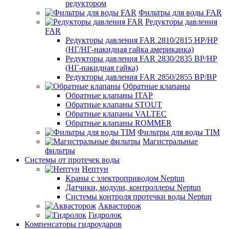
редуктором
Фильтры для воды FAR
Редукторы давления
FAR
Редукторы давления FAR 2810/2815 НР/НР
(НГ/НГ-накидная гайка американка)
Редукторы давления FAR 2830/2835 ВР/НР
(НГ-накидная гайка)
Редукторы давления FAR 2850/2855 ВР/ВР
Обратные клапаны
Обратные клапаны ITAP
Обратные клапаны STOUT
Обратные клапаны VALTEC
Обратные клапаны ROMMER
Фильтры для воды TIM
Магистральные
фильтры
Системы от протечек воды
Нептун
Краны с электроприводом Neptun
Датчики, модули, контроллеры Neptun
Системы контроля протечки воды Neptun
Аквасторож
Гидролок
Компенсаторы гидроударов