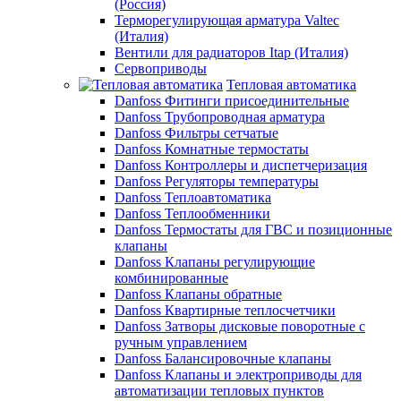
(Россия)
Терморегулирующая арматура Valtec
(Италия)
Вентили для радиаторов Itap (Италия)
Сервоприводы
Тепловая автоматика
Danfoss Фитинги присоединительные
Danfoss Трубопроводная арматура
Danfoss Фильтры сетчатые
Danfoss Комнатные термостаты
Danfoss Контроллеры и диспетчеризация
Danfoss Регуляторы температуры
Danfoss Теплоавтоматика
Danfoss Теплообменники
Danfoss Термостаты для ГВС и позиционные
клапаны
Danfoss Клапаны регулирующие
комбинированные
Danfoss Клапаны обратные
Danfoss Квартирные теплосчетчики
Danfoss Затворы дисковые поворотные с
ручным управлением
Danfoss Балансировочные клапаны
Danfoss Клапаны и электроприводы для
автоматизации тепловых пунктов