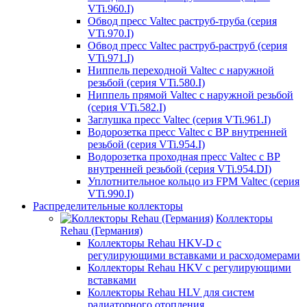
VTi.960.I)
Обвод пресс Valtec раструб-труба (серия
VTi.970.I)
Обвод пресс Valtec раструб-раструб (серия
VTi.971.I)
Ниппель переходной Valtec с наружной
резьбой (серия VTi.580.I)
Ниппель прямой Valtec с наружной резьбой
(серия VTi.582.I)
Заглушка пресс Valtec (серия VTi.961.I)
Водорозетка пресс Valtec с ВР внутренней
резьбой (серия VTi.954.I)
Водорозетка проходная пресс Valtec с ВР
внутренней резьбой (серия VTi.954.DI)
Уплотнительное кольцо из FPM Valtec (серия
VTi.990.I)
Распределительные коллекторы
Коллекторы
Rehau (Германия)
Коллекторы Rehau HKV-D с
регулирующими вставками и расходомерами
Коллекторы Rehau HKV с регулирующими
вставками
Коллекторы Rehau HLV для систем
радиаторного отопления