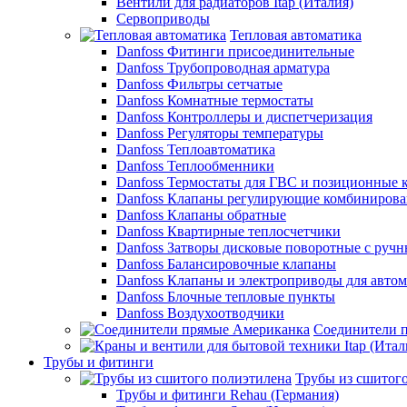
Вентили для радиаторов Itap (Италия)
Сервоприводы
Тепловая автоматика
Danfoss Фитинги присоединительные
Danfoss Трубопроводная арматура
Danfoss Фильтры сетчатые
Danfoss Комнатные термостаты
Danfoss Контроллеры и диспетчеризация
Danfoss Регуляторы температуры
Danfoss Теплоавтоматика
Danfoss Теплообменники
Danfoss Термостаты для ГВС и позиционные 
Danfoss Клапаны регулирующие комбиниров
Danfoss Клапаны обратные
Danfoss Квартирные теплосчетчики
Danfoss Затворы дисковые поворотные с руч
Danfoss Балансировочные клапаны
Danfoss Клапаны и электроприводы для авто
Danfoss Блочные тепловые пункты
Danfoss Воздухоотводчики
Соединители 
Трубы и фитинги
Трубы из сшитог
Трубы и фитинги Rehau (Германия)