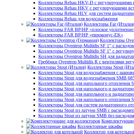
Коллекторы Rehau HKV-D с регулирующими в
Коллекторы Rehau HKV с регулирующими вс
Коллекторы Rehau HLV для систем радиаторн
Коллекторы Rehau для водоснабжения
Коллекторы Far (Италия
Коллекторы FAR ВР/НР «плоское уплотнение
Коллекторы FAR ВР/НР «евроконус-EK»
Коллекторы Oven
Коллекторы Oventrop Multidis SF 1" с расходо
Коллекторы Oventrop Multidis SF 1" с регул
Коллекторы Oventrop Multidis SH для радиато
Гребёнки Oventrop Multidis R с вентилями р
Коллекторы Stout (Ита
Коллекторы Stout для водоснабжения с шар
Коллекторы Stout для водоснабжения SMB 68
Коллекторы Stout для напольного отопления 
Коллекторы Stout для напольного и радиатор
Коллекторы Stout для напольного и радиатор
Коллекторы Stout для напольного отопления 
Коллекторы Stout для систем радиаторного о
Коллекторы Stout из латуни SMB с расходоме
Коллекторы Stout из латуни SMB без расходо
Комплектующие
Коллекторные шкафы
Коллектор для котельно