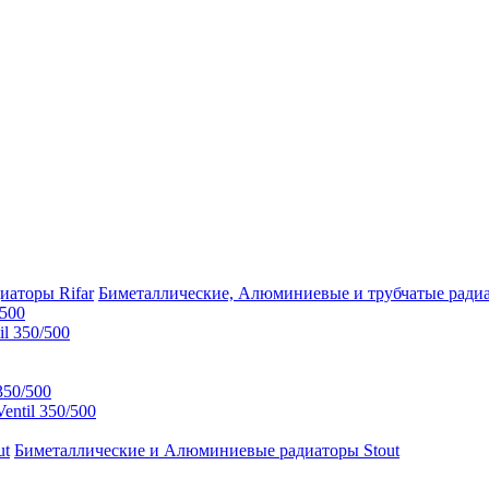
Биметаллические, Алюминиевые и трубчатые радиа
/500
l 350/500
350/500
ntil 350/500
Биметаллические и Алюминиевые радиаторы Stout