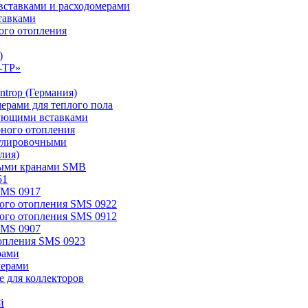
ставками и расходомерами
тавками
ого отопления
)
-TP»
trop (Германия)
мерами для теплого пола
ирующими вставками
рного отопления
егулировочными
лия)
овыми кранами SMB
51
SMS 0917
ного отопления SMS 0922
ного отопления SMS 0912
SMS 0907
топления SMS 0923
рами
мерами
 для коллекторов
й