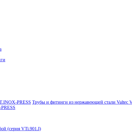
a
нги
Трубы и фитинги из нержавеющей стали Valtec
X-PRESS
ой (серия VTi.901.I)