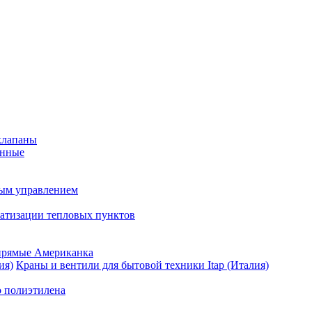
клапаны
анные
ным управлением
матизации тепловых пунктов
прямые Американка
Краны и вентили для бытовой техники Itap (Италия)
о полиэтилена