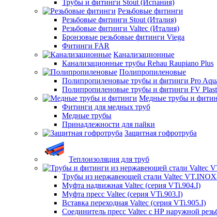
Трубы и фитинги Stout (Испания)
Резьбовые фитинги
Резьбовые фитинги Stout (Италия)
Резьбовые фитинги Valtec (Италия)
Бронзовые резьбовые фитинги Viega
Фитинги FAR
Канализационные
Канализационные трубы Rehau Raupiano Plus
Полипропиленовые
Полипропиленовые трубы и фитинги Pro Aqu
Полипропиленовые трубы и фитинги FV Plast
Медные трубы и фити
Фитинги для медных труб
Медные трубы
Принадлежности для пайки
Защитная гофротруба
Теплоизоляция для труб
Трубы из нержавеющей стали Valtec VT.INO
Муфта надвижная Valtec (серия VTi.904.I)
Муфта пресс Valtec (серия VTi.903.I)
Вставка переходная Valtec (серия VTi.905.I)
Соединитель пресс Valtec с НР наружной резьб