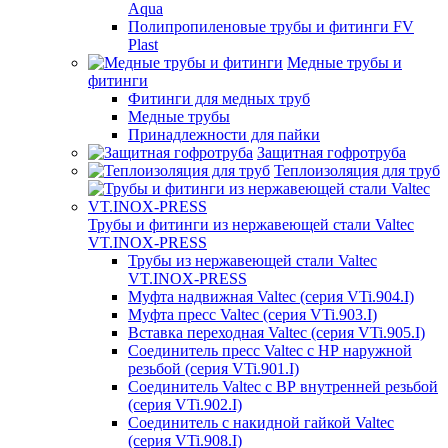
Aqua
Полипропиленовые трубы и фитинги FV
Plast
Медные трубы и
фитинги
Фитинги для медных труб
Медные трубы
Принадлежности для пайки
Защитная гофротруба
Теплоизоляция для труб
Трубы и фитинги из нержавеющей стали Valtec
VT.INOX-PRESS
Трубы из нержавеющей стали Valtec
VT.INOX-PRESS
Муфта надвижная Valtec (серия VTi.904.I)
Муфта пресс Valtec (серия VTi.903.I)
Вставка переходная Valtec (серия VTi.905.I)
Соединитель пресс Valtec с НР наружной
резьбой (серия VTi.901.I)
Соединитель Valtec с ВР внутренней резьбой
(серия VTi.902.I)
Соединитель с накидной гайкой Valtec
(серия VTi.908.I)