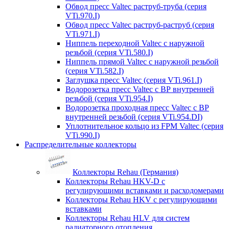
Обвод пресс Valtec раструб-труба (серия
VTi.970.I)
Обвод пресс Valtec раструб-раструб (серия
VTi.971.I)
Ниппель переходной Valtec с наружной
резьбой (серия VTi.580.I)
Ниппель прямой Valtec с наружной резьбой
(серия VTi.582.I)
Заглушка пресс Valtec (серия VTi.961.I)
Водорозетка пресс Valtec с ВР внутренней
резьбой (серия VTi.954.I)
Водорозетка проходная пресс Valtec с ВР
внутренней резьбой (серия VTi.954.DI)
Уплотнительное кольцо из FPM Valtec (серия
VTi.990.I)
Распределительные коллекторы
Коллекторы Rehau (Германия)
Коллекторы Rehau HKV-D с
регулирующими вставками и расходомерами
Коллекторы Rehau HKV с регулирующими
вставками
Коллекторы Rehau HLV для систем
радиаторного отопления