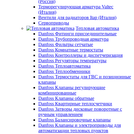
(Россия)
Терморегулирующая арматура Valtec
(Италия)
Вентили для радиаторов Itap (Италия)
Сервоприводы
Тепловая автоматика
Danfoss Фитинги присоединительные
Danfoss Трубопроводная арматура
Danfoss Фильтры сетчатые
Danfoss Комнатные термостаты
Danfoss Контроллеры и диспетчеризация
Danfoss Регуляторы температуры
Danfoss Теплоавтоматика
Danfoss Теплообменники
Danfoss Термостаты для ГВС и позиционные
клапаны
Danfoss Клапаны регулирующие
комбинированные
Danfoss Клапаны обратные
Danfoss Квартирные теплосчетчики
Danfoss Затворы дисковые поворотные с
ручным управлением
Danfoss Балансировочные клапаны
Danfoss Клапаны и электроприводы для
автоматизации тепловых пунктов